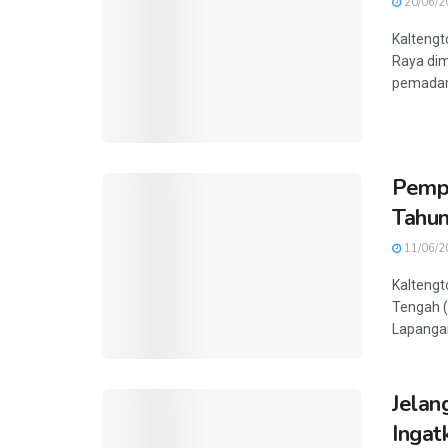
20/06/2
Kaltengt
Raya dim
pemadama
Pempr
Tahu
11/06/2
Kaltengt
Tengah (
Lapangan
Jelan
Ingat