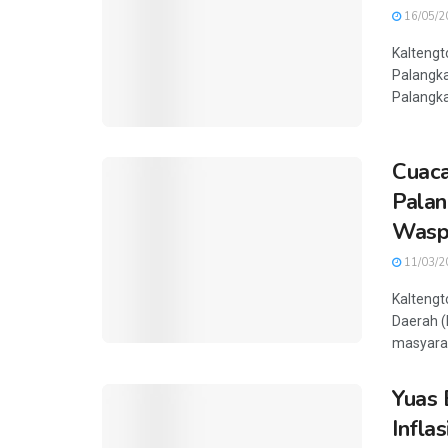
16/05/2
Kaltengt
Palangk
Palangka 
Cuaca
Palan
Wasp
11/03/2
Kalteng
Daerah 
masyarak
Yuas 
Infla