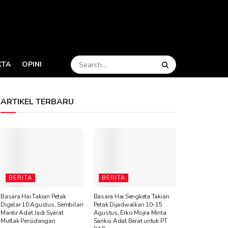
KTA
OPINI
ARTIKEL TERBARU
BERITA
BERITA
Basara Hai Takian Petak
Basara Hai Sengketa Takian
Digelar 10 Agustus, Sembilan
Petak Dijadwalkan 10–15
Mantir Adat Jadi Syarat
Agustus, Erko Mojra Minta
Mutlak Persidangan
Sanksi Adat Berat untuk PT