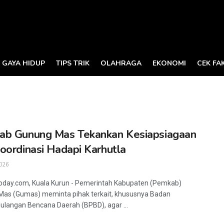
GAYA HIDUP
TIPS TRIK
OLAHRAGA
EKONOMI
CEK FA
ab Gunung Mas Tekankan Kesiapsiagaan
oordinasi Hadapi Karhutla
026
oday.com, Kuala Kurun - Pemerintah Kabupaten (Pemkab)
as (Gumas) meminta pihak terkait, khususnya Badan
langan Bencana Daerah (BPBD), agar ...