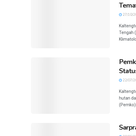
Temat
27/10/2
Kaltengt
Tengah (
Klimatol
Pemko
Statu
22/07/2
Kaltengt
hutan da
(Pemko) 
Sarp