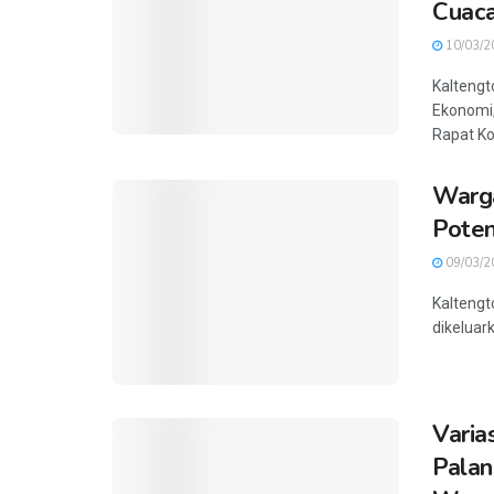
Cuac
10/03/2
Kaltengt
Ekonomi,
Rapat Koo
Warga
Poten
09/03/2
Kaltengt
dikeluar
Varia
Palan