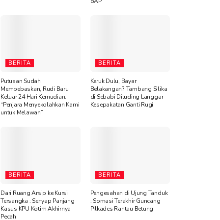
BAP
BERITA
BERITA
Putusan Sudah
Keruk Dulu, Bayar
Membebaskan, Rudi Baru
Belakangan? Tambang Silika
Keluar 24 Hari Kemudian:
di Sebabi Dituding Langgar
“Penjara Menyekolahkan Kami
Kesepakatan Ganti Rugi
untuk Melawan”
BERITA
BERITA
Dari Ruang Arsip ke Kursi
Pengesahan di Ujung Tanduk
Tersangka : Senyap Panjang
: Somasi Terakhir Guncang
Kasus KPU Kotim Akhirnya
Pilkades Rantau Betung
Pecah