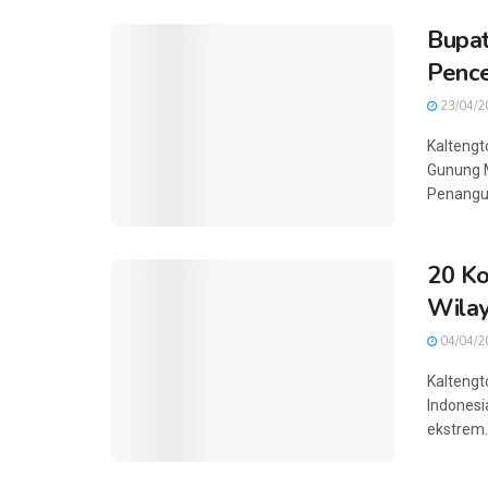
Bupat
Pence
23/04/2
Kaltengt
Gunung M
Penangul
20 Ko
Wilay
04/04/2
Kaltengt
Indonesi
ekstrem.