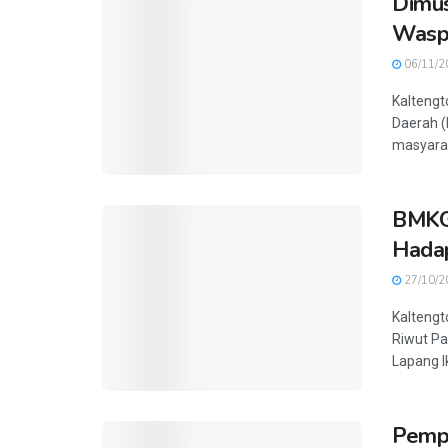
Dimus
Wasp
06/11/2
Kaltengt
Daerah 
masyaraka
BMKG 
Hadap
27/10/2
Kaltengt
Riwut P
Lapang Ik
Pempr