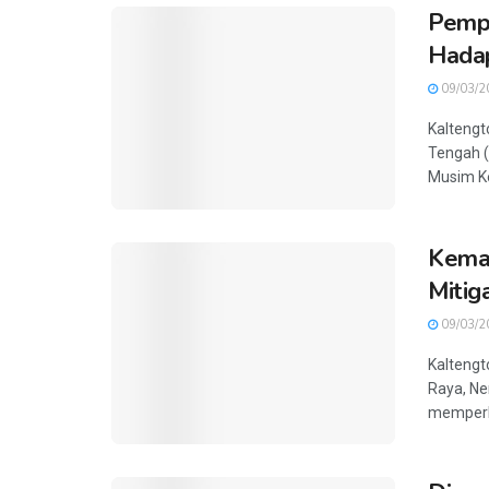
Pempr
Hadap
09/03/2
Kaltengt
Tengah (
Musim Ke
Kemar
Mitig
09/03/2
Kaltengt
Raya, Ne
memperkua