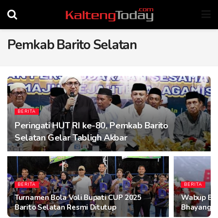
Pemkab Barito Selatan
BERITA
Peringati HUT RI ke-80, Pemkab Barito
Selatan Gelar Tabligh Akbar
BERITA
BERITA
Turnamen Bola Voli Bupati CUP 2025
Wabup Bar
Barito Selatan Resmi Ditutup
Bhayangka