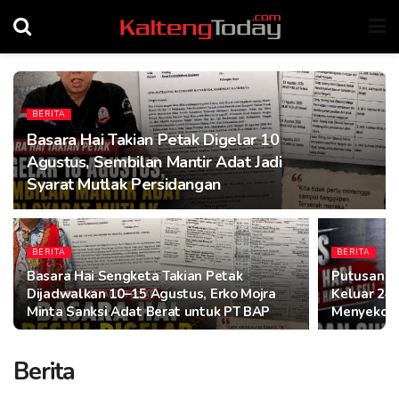
BERITA
Basara Hai Takian Petak Digelar 10
Agustus, Sembilan Mantir Adat Jadi
Syarat Mutlak Persidangan
BERITA
BERITA
Basara Hai Sengketa Takian Petak
Putusan S
Dijadwalkan 10–15 Agustus, Erko Mojra
Keluar 24 
Minta Sanksi Adat Berat untuk PT BAP
Menyekola
Berita