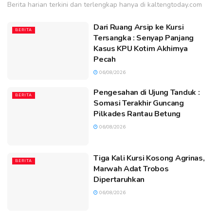
Berita harian terkini dan terlengkap hanya di kaltengtoday.com
Dari Ruang Arsip ke Kursi
BERITA
Tersangka : Senyap Panjang
Kasus KPU Kotim Akhirnya
Pecah
06/08/2026
Pengesahan di Ujung Tanduk :
BERITA
Somasi Terakhir Guncang
Pilkades Rantau Betung
06/08/2026
Tiga Kali Kursi Kosong Agrinas,
BERITA
Marwah Adat Trobos
Dipertaruhkan
06/08/2026