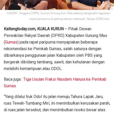
HADIRI : Anggota DPRD Gumas Untung dan Polie sedang menghadiri kegiatan
rapat paripurna di gedung dewan setempat, Selasa (20/6) lalu.
Kaltengtoday.com, KUALA KURUN
– Pihak Dewan
Perwakilan Rakyat Daerah (DPRD) Kabupaten Gunung Mas
(
Gumas
) pada rapat paripurna menyapiakan beberapa
rekomendasi ke Pemkab Gumas, salah satunya dengan
dibiarkanya penggunaan jalan Kabupaten oleh PBS yang
bergerak dibidang tambang, sawit, dan kehutanan dengan
melebihi kemampuan atau ODOL.
Baca juga :
Tiga Usulan Fraksi Nasdem Hanura ke Pemkab
Gumas
“Yang dilalui truk Odol itu jalan menuju Tahura Lapak Jaru,
ruas Tewah-Tumbang Miri, ini menimbulkan kerusakan parah,
di ruas jalan tersebut, dan menimbulkan resiko besar atas