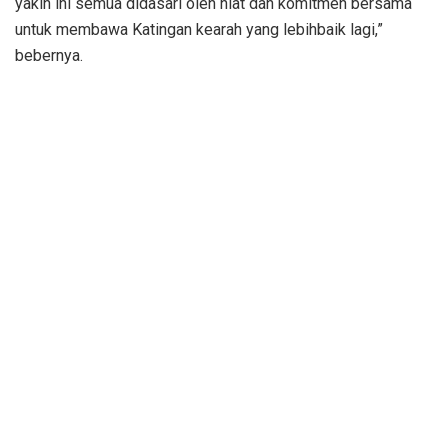
yakin ini semua didasari oleh niat dan komitmen bersama
untuk membawa Katingan kearah yang lebihbaik lagi,”
bebernya.