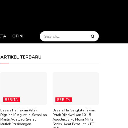
KTA
OPINI
ARTIKEL TERBARU
BERITA
BERITA
Basara Hai Takian Petak
Basara Hai Sengketa Takian
Digelar 10 Agustus, Sembilan
Petak Dijadwalkan 10–15
Mantir Adat Jadi Syarat
Agustus, Erko Mojra Minta
Mutlak Persidangan
Sanksi Adat Berat untuk PT