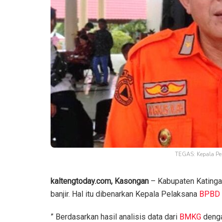
TEGAS: Kepala Pe
kaltengtoday.com,
Kasongan
– Kabupaten Katinga
banjir. Hal itu dibenarkan Kepala Pelaksana
BPBD
” Berdasarkan hasil analisis data dari
BMKG
denga