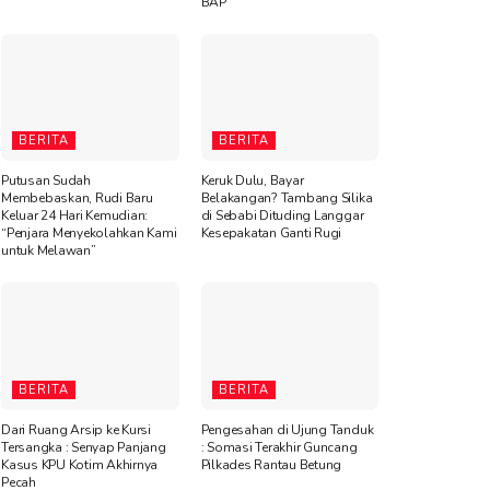
BAP
BERITA
BERITA
Putusan Sudah
Keruk Dulu, Bayar
Membebaskan, Rudi Baru
Belakangan? Tambang Silika
Keluar 24 Hari Kemudian:
di Sebabi Dituding Langgar
“Penjara Menyekolahkan Kami
Kesepakatan Ganti Rugi
untuk Melawan”
BERITA
BERITA
Dari Ruang Arsip ke Kursi
Pengesahan di Ujung Tanduk
Tersangka : Senyap Panjang
: Somasi Terakhir Guncang
Kasus KPU Kotim Akhirnya
Pilkades Rantau Betung
Pecah