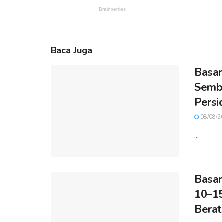
Baca Juga
Basar
Sembi
Persi
08/08/2
...
Basar
10–15
Berat