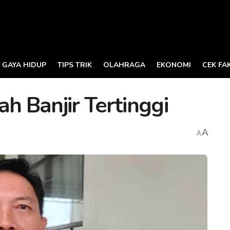
GAYA HIDUP
TIPS TRIK
OLAHRAGA
EKONOMI
CEK FA
h Banjir Tertinggi
A
A