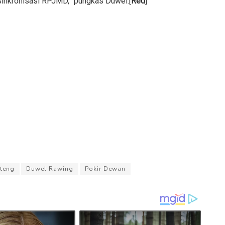
sinkronisasi RPJMD,” pungkas Duwel.[
Red
]
lteng
Duwel Rawing
Pokir Dewan