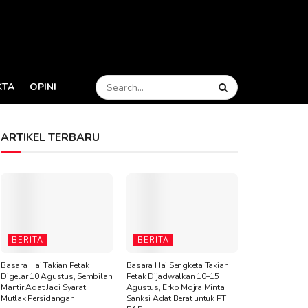
KTA
OPINI
ARTIKEL TERBARU
BERITA
BERITA
Basara Hai Takian Petak
Basara Hai Sengketa Takian
Digelar 10 Agustus, Sembilan
Petak Dijadwalkan 10–15
Mantir Adat Jadi Syarat
Agustus, Erko Mojra Minta
Mutlak Persidangan
Sanksi Adat Berat untuk PT