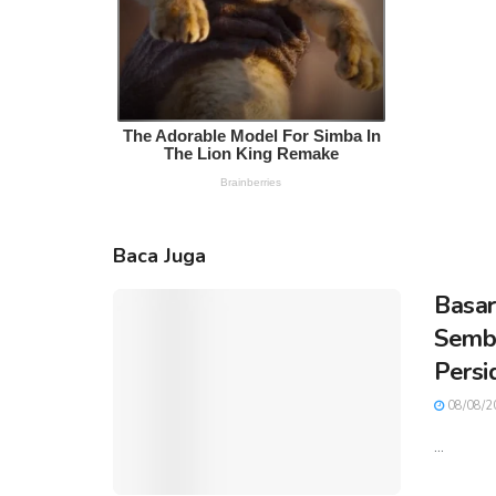
Baca Juga
Basar
Sembi
Persi
08/08/2
...