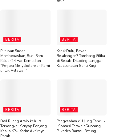
BAP
BERITA
BERITA
Putusan Sudah
Keruk Dulu, Bayar
Membebaskan, Rudi Baru
Belakangan? Tambang Silika
Keluar 24 Hari Kemudian:
di Sebabi Dituding Langgar
“Penjara Menyekolahkan Kami
Kesepakatan Ganti Rugi
untuk Melawan”
BERITA
BERITA
Dari Ruang Arsip ke Kursi
Pengesahan di Ujung Tanduk
Tersangka : Senyap Panjang
: Somasi Terakhir Guncang
Kasus KPU Kotim Akhirnya
Pilkades Rantau Betung
Pecah