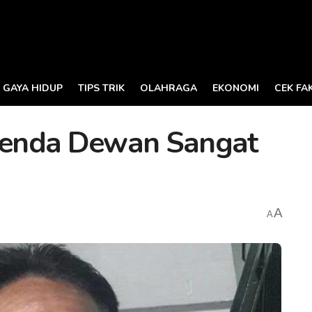
GAYA HIDUP
TIPS TRIK
OLAHRAGA
EKONOMI
CEK FA
genda Dewan Sangat
A
A