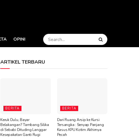
KTA
OPINI
ARTIKEL TERBARU
BERITA
BERITA
Keruk Dulu, Bayar
Dari Ruang Arsip ke Kursi
Belakangan? Tambang Silika
Tersangka : Senyap Panjang
di Sebabi Dituding Langgar
Kasus KPU Kotim Akhirnya
Kesepakatan Ganti Rugi
Pecah