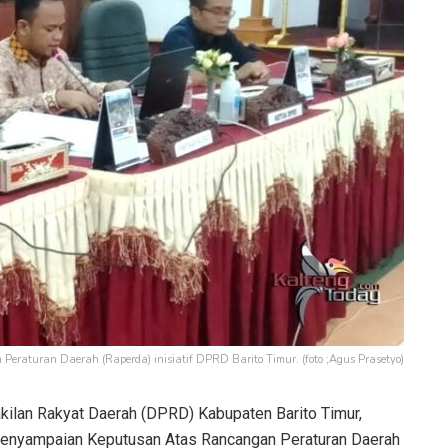
aturan Daerah (Raperda) inisiatif DPRD Barito Timur. (foto ;Agus Prasetyo)
lan Rakyat Daerah (DPRD) Kabupaten Barito Timur,
Penyampaian Keputusan Atas Rancangan Peraturan Daerah