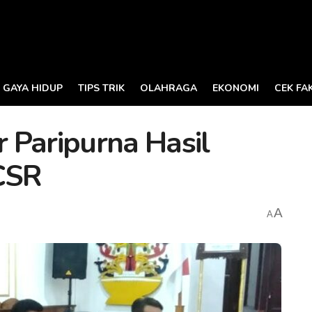
GAYA HIDUP
TIPS TRIK
OLAHRAGA
EKONOMI
CEK FA
 Paripurna Hasil
CSR
A
A