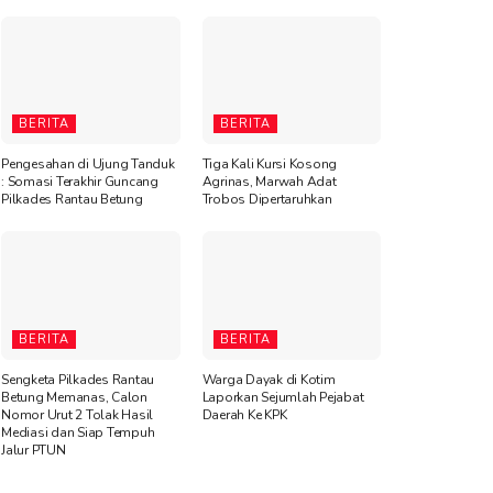
BERITA
BERITA
Pengesahan di Ujung Tanduk
Tiga Kali Kursi Kosong
: Somasi Terakhir Guncang
Agrinas, Marwah Adat
Pilkades Rantau Betung
Trobos Dipertaruhkan
BERITA
BERITA
Sengketa Pilkades Rantau
Warga Dayak di Kotim
Betung Memanas, Calon
Laporkan Sejumlah Pejabat
Nomor Urut 2 Tolak Hasil
Daerah Ke KPK
Mediasi dan Siap Tempuh
Jalur PTUN