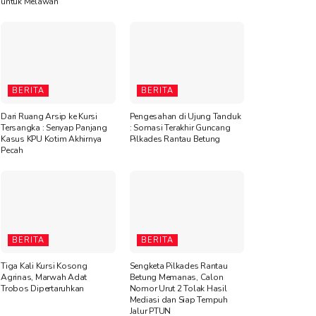
untuk Melawan”
BERITA
BERITA
Dari Ruang Arsip ke Kursi
Pengesahan di Ujung Tanduk
Tersangka : Senyap Panjang
: Somasi Terakhir Guncang
Kasus KPU Kotim Akhirnya
Pilkades Rantau Betung
Pecah
BERITA
BERITA
Tiga Kali Kursi Kosong
Sengketa Pilkades Rantau
Agrinas, Marwah Adat
Betung Memanas, Calon
Trobos Dipertaruhkan
Nomor Urut 2 Tolak Hasil
Mediasi dan Siap Tempuh
Jalur PTUN