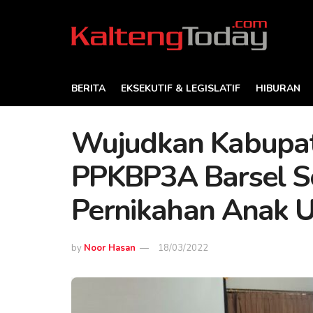
BERITA
EKSEKUTIF & LEGISLATIF
HIBURAN
Wujudkan Kabupat
PPKBP3A Barsel So
Pernikahan Anak Us
by
Noor Hasan
18/03/2022