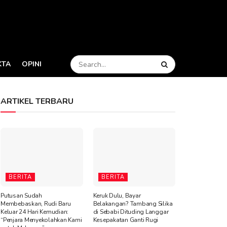
KTA
OPINI
ARTIKEL TERBARU
BERITA
BERITA
Putusan Sudah
Keruk Dulu, Bayar
Membebaskan, Rudi Baru
Belakangan? Tambang Silika
Keluar 24 Hari Kemudian:
di Sebabi Dituding Langgar
“Penjara Menyekolahkan Kami
Kesepakatan Ganti Rugi