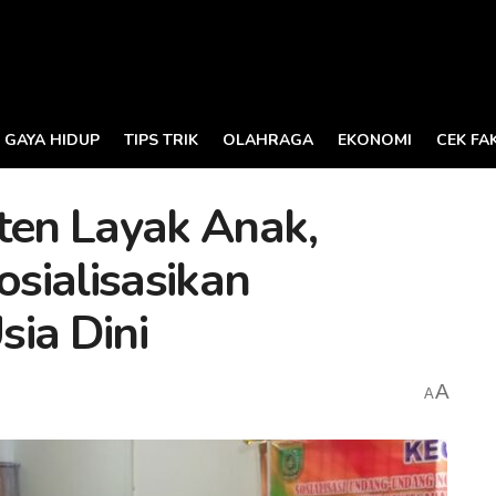
GAYA HIDUP
TIPS TRIK
OLAHRAGA
EKONOMI
CEK FA
en Layak Anak,
sialisasikan
ia Dini
A
A