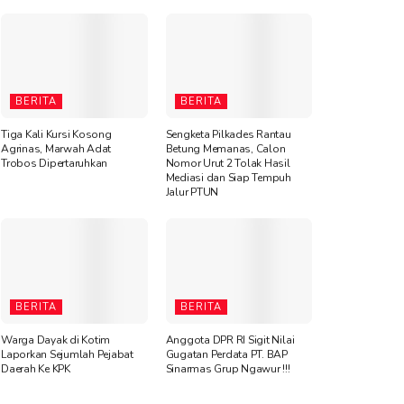
BERITA
BERITA
Tiga Kali Kursi Kosong
Sengketa Pilkades Rantau
Agrinas, Marwah Adat
Betung Memanas, Calon
Trobos Dipertaruhkan
Nomor Urut 2 Tolak Hasil
Mediasi dan Siap Tempuh
Jalur PTUN
BERITA
BERITA
Warga Dayak di Kotim
Anggota DPR RI Sigit Nilai
Laporkan Sejumlah Pejabat
Gugatan Perdata PT. BAP
Daerah Ke KPK
Sinarmas Grup Ngawur !!!