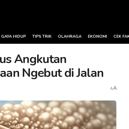
GAYA HIDUP
TIPS TRIK
OLAHRAGA
EKONOMI
CEK FA
us Angkutan
an Ngebut di Jalan
A
A