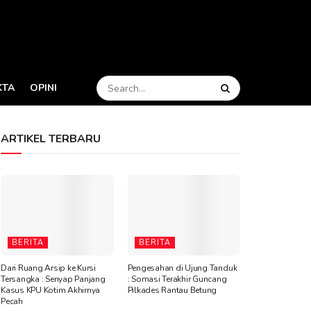
KTA
OPINI
ARTIKEL TERBARU
BERITA
BERITA
Dari Ruang Arsip ke Kursi
Pengesahan di Ujung Tanduk
Tersangka : Senyap Panjang
: Somasi Terakhir Guncang
Kasus KPU Kotim Akhirnya
Pilkades Rantau Betung
Pecah