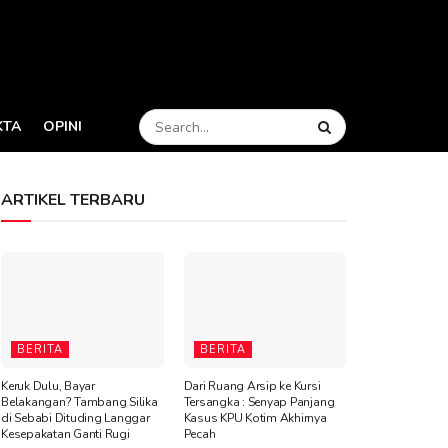
KTA
OPINI
ARTIKEL TERBARU
BERITA
BERITA
Keruk Dulu, Bayar
Dari Ruang Arsip ke Kursi
Belakangan? Tambang Silika
Tersangka : Senyap Panjang
di Sebabi Dituding Langgar
Kasus KPU Kotim Akhirnya
Kesepakatan Ganti Rugi
Pecah