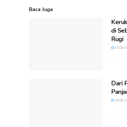
Baca Juga
Keruk
di Se
Rugi
07/08/2
...
Dari 
Panja
06/08/2
...