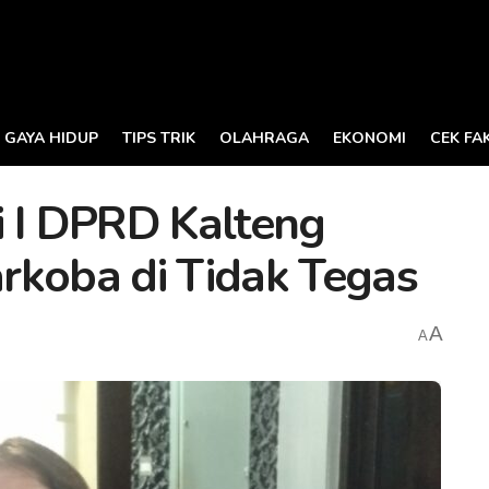
GAYA HIDUP
TIPS TRIK
OLAHRAGA
EKONOMI
CEK FA
i I DPRD Kalteng
rkoba di Tidak Tegas
A
A