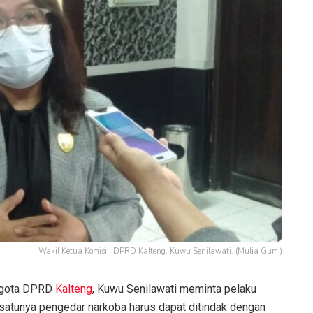
Wakil Ketua Komisi I DPRD Kalteng, Kuwu Senilawati. (Mulia Gumi)
ggota DPRD
Kalteng
, Kuwu Senilawati meminta pelaku
 satunya pengedar narkoba harus dapat ditindak dengan