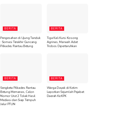
BERITA
BERITA
Pengesahan di Ujung Tanduk
Tiga Kali Kursi Kosong
: Somasi Terakhir Guncang
Agrinas, Marwah Adat
Pilkades Rantau Betung
Trobos Dipertaruhkan
BERITA
BERITA
Sengketa Pilkades Rantau
Warga Dayak di Kotim
Betung Memanas, Calon
Laporkan Sejumlah Pejabat
Nomor Urut 2 Tolak Hasil
Daerah Ke KPK
Mediasi dan Siap Tempuh
Jalur PTUN