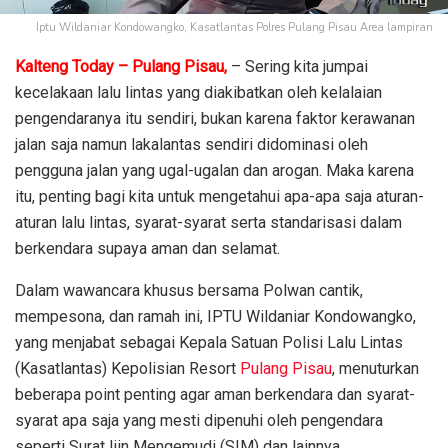
Iptu Wildaniar Kondowangko, Kasatlantas Polres Pulang Pisau Area lampiran
Kalteng Today – Pulang Pisau,
– Sering kita jumpai
kecelakaan lalu lintas yang diakibatkan oleh kelalaian
pengendaranya itu sendiri, bukan karena faktor kerawanan
jalan saja namun lakalantas sendiri didominasi oleh
pengguna jalan yang ugal-ugalan dan arogan. Maka karena
itu, penting bagi kita untuk mengetahui apa-apa saja aturan-
aturan lalu lintas, syarat-syarat serta standarisasi dalam
berkendara supaya aman dan selamat.
Dalam wawancara khusus bersama Polwan cantik,
mempesona, dan ramah ini, IPTU Wildaniar Kondowangko,
yang menjabat sebagai Kepala Satuan Polisi Lalu Lintas
(Kasatlantas) Kepolisian Resort
Pulang Pisau
, menuturkan
beberapa point penting agar aman berkendara dan syarat-
syarat apa saja yang mesti dipenuhi oleh pengendara
seperti Surat Ijin Mengemudi (SIM) dan lainnya.