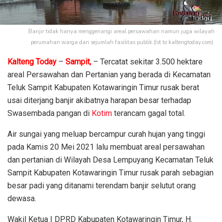
Banjir tidak hanya menggenangi areal persawahan namun juga wilayah
perumahan warga dan sejumlah fasilitas publik.(Ist to kaltengtoday.com).
Kalteng Today
–
Sampit,
– Tercatat sekitar 3.500 hektare
areal Persawahan dan Pertanian yang berada di Kecamatan
Teluk Sampit Kabupaten Kotawaringin Timur rusak berat
usai diterjang banjir akibatnya harapan besar terhadap
Swasembada pangan di
Kotim
terancam gagal total.
Air sungai yang meluap bercampur curah hujan yang tinggi
pada Kamis 20 Mei 2021 lalu membuat areal persawahan
dan pertanian di Wilayah Desa Lempuyang Kecamatan Teluk
Sampit Kabupaten Kotawaringin Timur rusak parah sebagian
besar padi yang ditanami terendam banjir selutut orang
dewasa.
Wakil Ketua I DPRD Kabupaten Kotawaringin Timur, H.