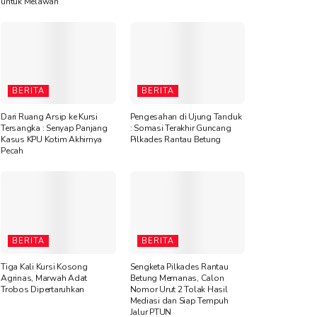
untuk Melawan”
BERITA
BERITA
Dari Ruang Arsip ke Kursi
Pengesahan di Ujung Tanduk
Tersangka : Senyap Panjang
: Somasi Terakhir Guncang
Kasus KPU Kotim Akhirnya
Pilkades Rantau Betung
Pecah
BERITA
BERITA
Tiga Kali Kursi Kosong
Sengketa Pilkades Rantau
Agrinas, Marwah Adat
Betung Memanas, Calon
Trobos Dipertaruhkan
Nomor Urut 2 Tolak Hasil
Mediasi dan Siap Tempuh
Jalur PTUN