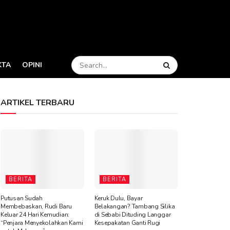
KTA
OPINI
ARTIKEL TERBARU
BERITA
BERITA
Putusan Sudah
Keruk Dulu, Bayar
Membebaskan, Rudi Baru
Belakangan? Tambang Silika
Keluar 24 Hari Kemudian:
di Sebabi Dituding Langgar
“Penjara Menyekolahkan Kami
Kesepakatan Ganti Rugi