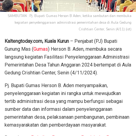
SAMBUTAN : Pj. Bupati Gumas Herson B Aden, ketika sambutan dan membuka
kegiatan penyelenggaraan administrasi pemerintahan desa di Aula Gedung
Crishtian Center, Senin (4/11) (ist)
Kaltengtoday.com,
Kuala Kurun
– Penjabat (PJ) Bupati
Gunung Mas (
Gumas
) Herson B. Aden, membuka secara
langsung kegiatan Fasilitasi Penyelenggaraan Administrasi
Pemerintahan Desa Tahun Anggaran 2024 bertempat di Aula
Gedung Crishtian Center, Senin (4/11/2024).
Pj. Bupati Gumas Herson B. Aden menyampaikan,
penyelenggaraan kegiatan ini rangka untuk mewujudkan
tertib administrasi desa yang mampu berfungsi sebagai
sumber data dan informasi dalam penyelenggaraan
pemerintahan desa, pelaksanaan pembangunan, pembinaan
kemasyarakatan dan pemberdayaan masyarakat.