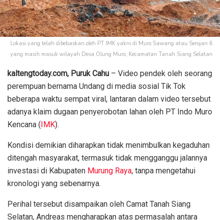
Lokasi yang telah dibebaskan oleh PT IMK yakni di Muro Sawang atau Serojan 6
yang masih masuk wilayah Desa Olung Muro, Kecamatan Tanah Siang Selatan
kaltengtoday.com,
Puruk Cahu
– Video pendek oleh seorang
perempuan bernama Undang di media sosial Tik Tok
beberapa waktu sempat viral, lantaran dalam video tersebut
adanya klaim dugaan penyerobotan lahan oleh PT Indo Muro
Kencana (
IMK
).
Kondisi demikian diharapkan tidak menimbulkan kegaduhan
ditengah masyarakat, termasuk tidak mengganggu jalannya
investasi di Kabupaten
Murung Raya
, tanpa mengetahui
kronologi yang sebenarnya.
Perihal tersebut disampaikan oleh Camat Tanah Siang
Selatan, Andreas mengharapkan atas permasalah antara