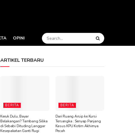
KTA
OPINI
ARTIKEL TERBARU
BERITA
BERITA
Keruk Dulu, Bayar
Dari Ruang Arsip ke Kursi
Belakangan? Tambang Silika
Tersangka : Senyap Panjang
di Sebabi Dituding Langgar
Kasus KPU Kotim Akhirnya
Kesepakatan Ganti Rugi
Pecah