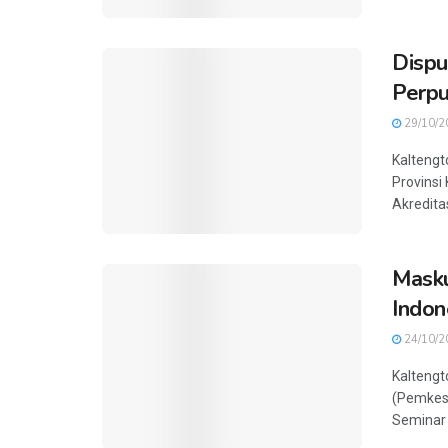
Dispu
Perpu
29/10/2
Kaltengt
Provinsi
Akredita
Masku
Indon
24/10/2
Kaltengt
(Pemkesr
Seminar d