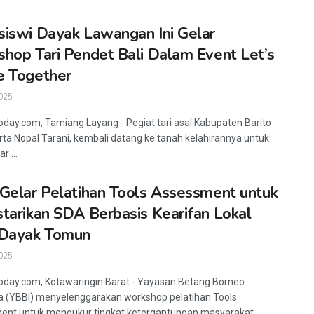
iswi Dayak Lawangan Ini Gelar
hop Tari Pendet Bali Dalam Event Let’s
e Together
025
oday.com, Tamiang Layang - Pegiat tari asal Kabupaten Barito
irta Nopal Tarani, kembali datang ke tanah kelahirannya untuk
r ...
Gelar Pelatihan Tools Assessment untuk
tarikan SDA Berbasis Kearifan Lokal
 Dayak Tomun
025
oday.com, Kotawaringin Barat - Yayasan Betang Borneo
a (YBBI) menyelenggarakan workshop pelatihan Tools
ent untuk mengukur tingkat ketergantungan masyarakat