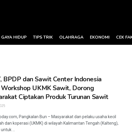
GAYA HIDUP
TIPS TRIK
OLAHRAGA
EKONOMI
CEK FA
 BPDP dan Sawit Center Indonesia
r Workshop UKMK Sawit, Dorong
rakat Ciptakan Produk Turunan Sawit
025
oday.com, Pangkalan Bun – Masyarakat dan pelaku usaha kecil
 dan koperasi (UKMK) di wilayah Kalimantan Tengah (Kalteng),
untuk ...