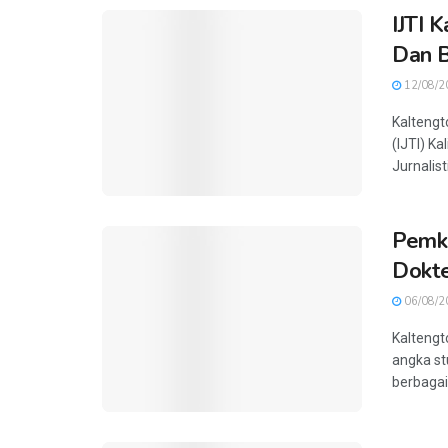
IJTI 
Dan B
12/08/2
Kaltengt
(IJTI) 
Jurnalist
Pemka
Dokte
06/08/2
Kaltengt
angka st
berbagai 