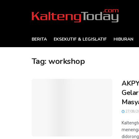
BERITA
EKSEKUTIF & LEGISLATIF
HIBURAN
Tag:
workshop
AKPY,
Gela
Masya
27/08/2
Kaltengt
menengah
didorong 