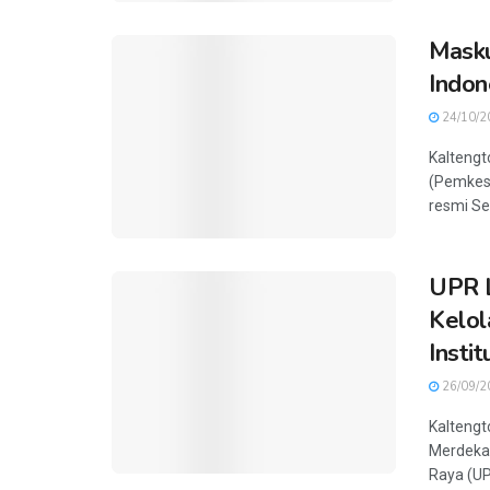
Masku
Indon
24/10/2
Kaltengt
(Pemkesr
resmi Sem
UPR 
Kelol
Instit
26/09/2
Kaltengt
Merdeka 
Raya (UP