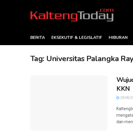
BERITA
EKSEKUTIF & LEGISLATIF
HIBURAN
Tag:
Universitas Palangka Ra
Wujud
KKN
29/06/2
Kaltengt
mengata
dan meny