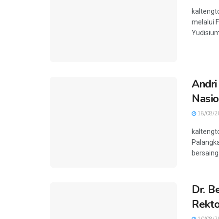
kaltengt
melalui F
Yudisium
Andri
Nasio
18/08/2
kaltengt
Palangka
bersaing 
Dr. B
Rekto