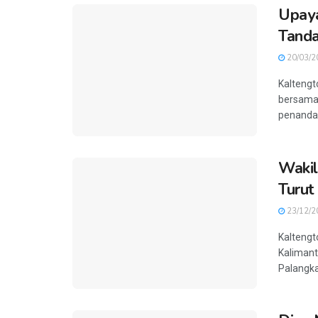
Upaya
Tand
20/03/2
Kaltengt
bersama
penanda
Wakil
Turut
23/12/2
Kaltengt
Kalimant
Palangka