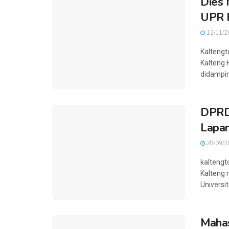
Dies 
UPR B
12/11/2
Kaltengt
Kalteng 
didampin
DPRD 
Lapa
28/09/2
kaltengt
Kalteng 
Universit
Maha