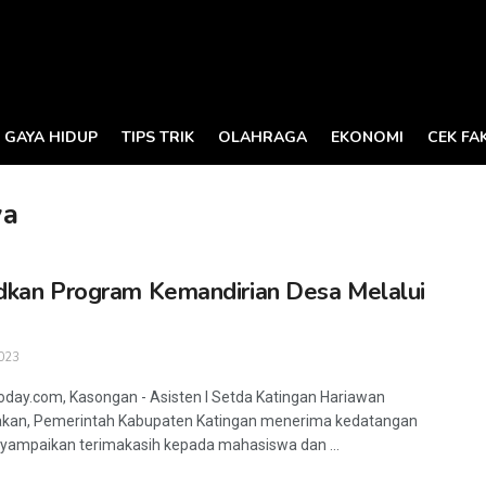
GAYA HIDUP
TIPS TRIK
OLAHRAGA
EKONOMI
CEK FA
ya
kan Program Kemandirian Desa Melalui
023
oday.com, Kasongan - Asisten I Setda Katingan Hariawan
kan, Pemerintah Kabupaten Katingan menerima kedatangan
ampaikan terimakasih kepada mahasiswa dan ...