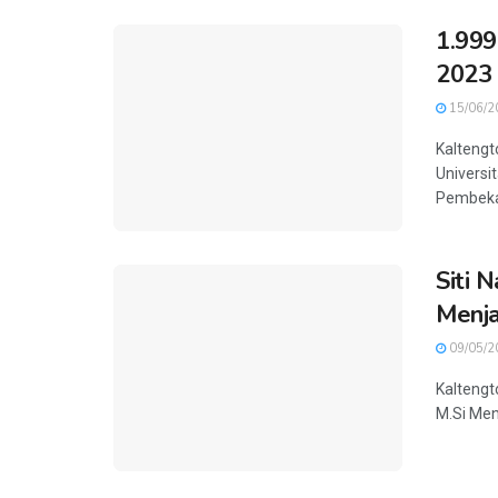
1.999
2023
15/06/2
Kaltengt
Univers
Pembekal
Siti 
Menja
09/05/2
Kaltengto
M.Si Meng