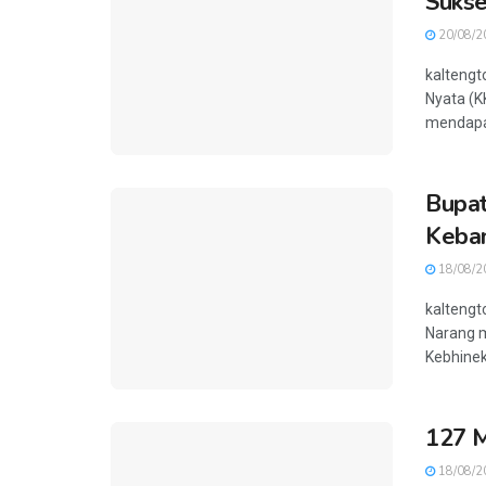
Suks
20/08/2
kaltengt
Nyata (K
mendapat
Bupat
Keba
18/08/2
kaltengt
Narang m
Kebhinek
127 M
18/08/2