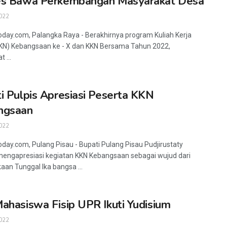
es Bawa Perkembangan Masyarakat Desa
022
oday.com, Palangka Raya - Berakhirnya program Kuliah Kerja
KN) Kebangsaan ke - X dan KKN Bersama Tahun 2022,
 ...
i Pulpis Apresiasi Peserta KKN
ngsaan
022
oday.com, Pulang Pisau - Bupati Pulang Pisau Pudjirustaty
engapresiasi kegiatan KKN Kebangsaan sebagai wujud dari
aan Tunggal Ika bangsa ...
ahasiswa Fisip UPR Ikuti Yudisium
022