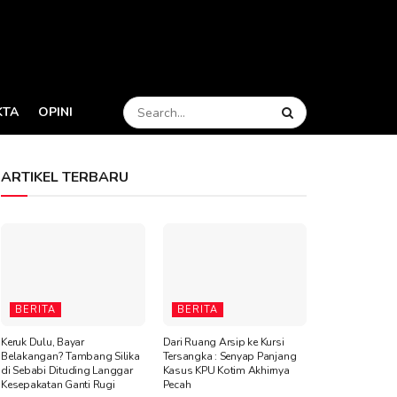
KTA
OPINI
ARTIKEL TERBARU
BERITA
BERITA
Keruk Dulu, Bayar
Dari Ruang Arsip ke Kursi
Belakangan? Tambang Silika
Tersangka : Senyap Panjang
di Sebabi Dituding Langgar
Kasus KPU Kotim Akhirnya
Kesepakatan Ganti Rugi
Pecah