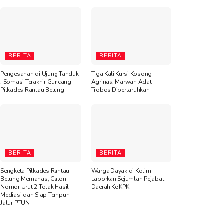
BERITA
BERITA
Pengesahan di Ujung Tanduk
Tiga Kali Kursi Kosong
: Somasi Terakhir Guncang
Agrinas, Marwah Adat
Pilkades Rantau Betung
Trobos Dipertaruhkan
BERITA
BERITA
Sengketa Pilkades Rantau
Warga Dayak di Kotim
Betung Memanas, Calon
Laporkan Sejumlah Pejabat
Nomor Urut 2 Tolak Hasil
Daerah Ke KPK
Mediasi dan Siap Tempuh
Jalur PTUN