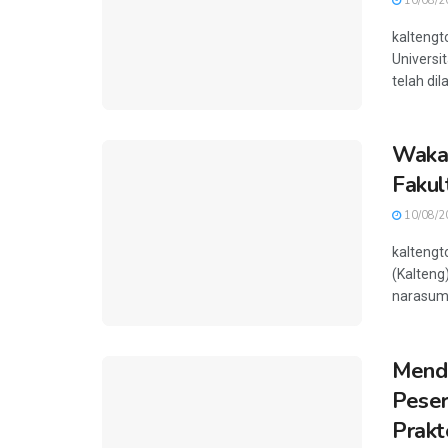
10/08/2
kaltengt
Universi
telah dil
Wakap
Fakul
10/08/2
kaltengt
(Kalteng
narasumb
Mend
Peser
Prak