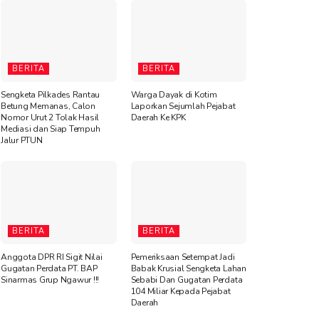
BERITA
BERITA
Sengketa Pilkades Rantau
Warga Dayak di Kotim
Betung Memanas, Calon
Laporkan Sejumlah Pejabat
Nomor Urut 2 Tolak Hasil
Daerah Ke KPK
Mediasi dan Siap Tempuh
Jalur PTUN
BERITA
BERITA
Anggota DPR RI Sigit Nilai
Pemeriksaan Setempat Jadi
Gugatan Perdata PT. BAP
Babak Krusial Sengketa Lahan
Sinarmas Grup Ngawur !!!
Sebabi Dan Gugatan Perdata
104 Miliar Kepada Pejabat
Daerah