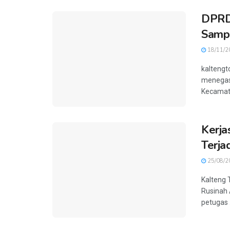
DPRD
Samp
18/11/2
kaltengt
menegas
Kecamata
Kerja
Terj
25/08/2
Kalteng 
Rusinah
petugas .