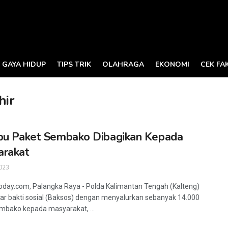
GAYA HIDUP
TIPS TRIK
OLAHRAGA
EKONOMI
CEK FA
hir
bu Paket Sembako Dibagikan Kepada
arakat
023
oday.com, Palangka Raya - Polda Kalimantan Tengah (Kalteng)
r bakti sosial (Baksos) dengan menyalurkan sebanyak 14.000
mbako kepada masyarakat, ...