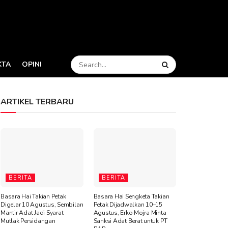
KTA
OPINI
ARTIKEL TERBARU
BERITA
BERITA
Basara Hai Takian Petak
Basara Hai Sengketa Takian
Digelar 10 Agustus, Sembilan
Petak Dijadwalkan 10–15
Mantir Adat Jadi Syarat
Agustus, Erko Mojra Minta
Mutlak Persidangan
Sanksi Adat Berat untuk PT