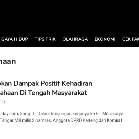
GAYA HIDUP
TIPS TRIK
OLAHRAGA
EKONOMI
CEK FA
haan
kan Dampak Positif Kehadiran
ahaan Di Tengah Masyarakat
021
oday.com, Sampit - Dalam kunjungan kerjanya ke PT Mitrakarya
Tangar Mill milik Sinarmas, Anggota DPRD Kalteng dari Komisi I