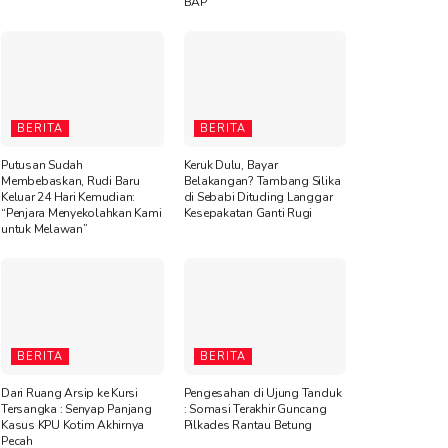
BAP
BERITA
BERITA
Putusan Sudah
Keruk Dulu, Bayar
Membebaskan, Rudi Baru
Belakangan? Tambang Silika
Keluar 24 Hari Kemudian:
di Sebabi Dituding Langgar
“Penjara Menyekolahkan Kami
Kesepakatan Ganti Rugi
untuk Melawan”
BERITA
BERITA
Dari Ruang Arsip ke Kursi
Pengesahan di Ujung Tanduk
Tersangka : Senyap Panjang
: Somasi Terakhir Guncang
Kasus KPU Kotim Akhirnya
Pilkades Rantau Betung
Pecah