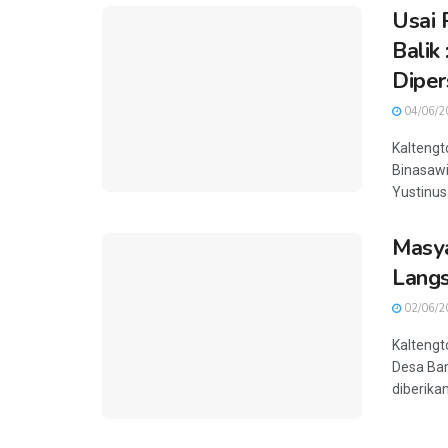
Usai 
Balik
Diper
04/06/2
Kaltengt
Binasaw
Yustinus
Masya
Lang
02/06/2
Kaltengt
Desa Ban
diberika