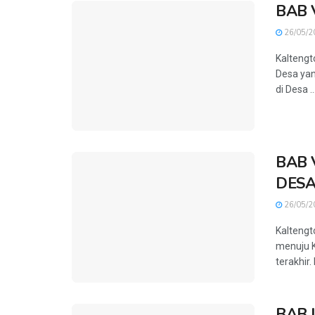
BAB 
26/05/2
Kaltengt
Desa yan
di Desa ..
BAB 
DES
26/05/2
Kaltengt
menuju K
terakhir.
BAB 