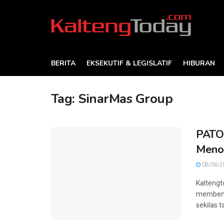
BERITA
EKSEKUTIF & LEGISLATIF
HIBURAN
Tag:
SinarMas Group
PATO
Menol
08/06/2
Kaltengt
membent
sekilas t