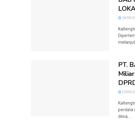
LOKA
26/05/2
Kaltengt
Dipertem
melanjut
PT. B
Milia
DPRD
10/05/2
Kalteng
perdata 
desa, ...