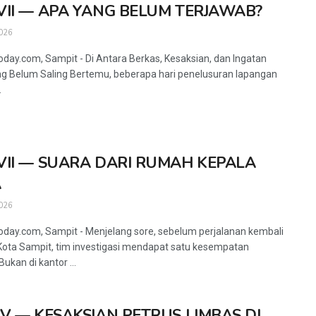
VII — APA YANG BELUM TERJAWAB?
026
oday.com, Sampit - Di Antara Berkas, Kesaksian, dan Ingatan
g Belum Saling Bertemu, beberapa hari penelusuran lapangan
.
VII — SUARA DARI RUMAH KEPALA
A
026
oday.com, Sampit - Menjelang sore, sebelum perjalanan kembali
ota Sampit, tim investigasi mendapat satu kesempatan
 Bukan di kantor ...
IV — KESAKSIAN PETRUS LIMBAS DI