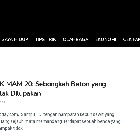
GAYA HIDUP
TIPS TRIK
OLAHRAGA
EKONOMI
CEK FA
K MAM 20: Sebongkah Beton yang
ak Dilupakan
026
oday.com, Sampit - Di tengah hamparan kebun sawit yang
ang sejauh mata memandang, terdapat sebuah benda yang
ampak tidak ...