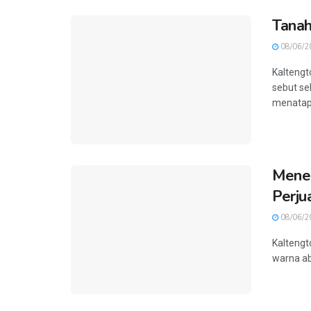
Tanah
08/06/2
Kaltengt
sebut se
menatap 
Menem
Perju
08/06/2
Kaltengt
warna abu