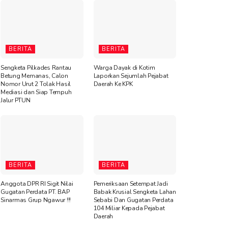
BERITA
BERITA
Sengketa Pilkades Rantau
Warga Dayak di Kotim
Betung Memanas, Calon
Laporkan Sejumlah Pejabat
Nomor Urut 2 Tolak Hasil
Daerah Ke KPK
Mediasi dan Siap Tempuh
Jalur PTUN
BERITA
BERITA
Anggota DPR RI Sigit Nilai
Pemeriksaan Setempat Jadi
Gugatan Perdata PT. BAP
Babak Krusial Sengketa Lahan
Sinarmas Grup Ngawur !!!
Sebabi Dan Gugatan Perdata
104 Miliar Kepada Pejabat
Daerah