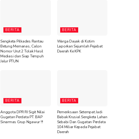
BERITA
BERITA
Sengketa Pilkades Rantau
Warga Dayak di Kotim
Betung Memanas, Calon
Laporkan Sejumlah Pejabat
Nomor Urut 2 Tolak Hasil
Daerah Ke KPK
Mediasi dan Siap Tempuh
Jalur PTUN
BERITA
BERITA
Anggota DPR RI Sigit Nilai
Pemeriksaan Setempat Jadi
Gugatan Perdata PT. BAP
Babak Krusial Sengketa Lahan
Sinarmas Grup Ngawur !!!
Sebabi Dan Gugatan Perdata
104 Miliar Kepada Pejabat
Daerah