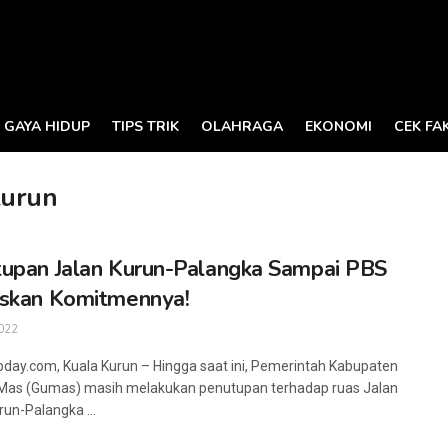
GAYA HIDUP
TIPS TRIK
OLAHRAGA
EKONOMI
CEK FA
Kurun
upan Jalan Kurun-Palangka Sampai PBS
skan Komitmennya!
022
oday.com, Kuala Kurun – Hingga saat ini, Pemerintah Kabupaten
Mas (Gumas) masih melakukan penutupan terhadap ruas Jalan
run-Palangka ...