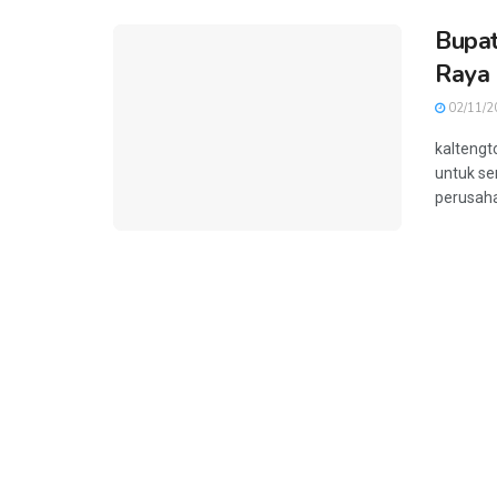
Bupat
Raya 
02/11/2
kaltengt
untuk se
perusaha