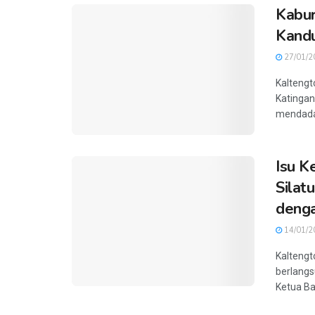
Kabur
Kandu
27/01/2
Kaltengt
Katingan
mendadak
Isu K
Silat
denga
14/01/2
Kaltengt
berlangs
Ketua Ba