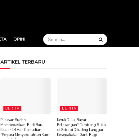
KTA
OPINI
ARTIKEL TERBARU
BERITA
BERITA
Putusan Sudah
Keruk Dulu, Bayar
Membebaskan, Rudi Baru
Belakangan? Tambang Silika
Keluar 24 Hari Kemudian:
di Sebabi Dituding Langgar
“Penjara Menyekolahkan Kami
Kesepakatan Ganti Rugi