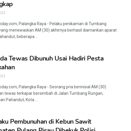
gkap
023
oday.com, Palangka Raya - Pelaku penikaman di Tumbang
ang menewaskan AM (30) akhirnya berhasil diamankan aparat
ahandut, beberapa ...
a Tewas Dibunuh Usai Hadiri Pesta
kahan
023
oday.com, Palangka Raya - Seorang pria berinisial AM (30)
n tewas terkapar bersimbah di Jalan Tumbang Rungan,
n Pahandut, Kota ...
aku Pembunuhan di Kebun Sawit
aten Pulang Pisau Dibekuk Polisi