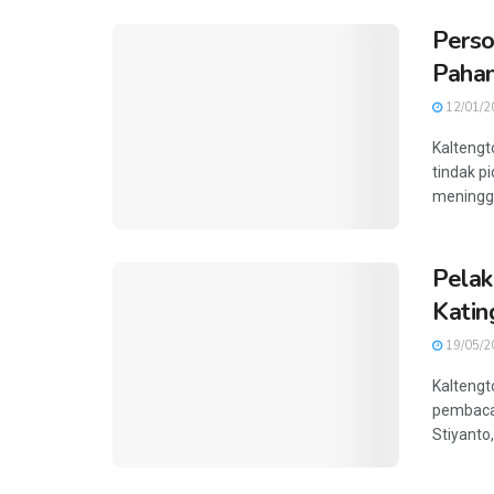
Perso
Pahan
12/01/2
Kaltengt
tindak p
meninggal
Pelak
Katin
19/05/2
Kaltengt
pembacaa
Stiyanto