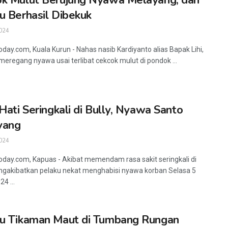
k Mulut Berujung Nyawa Melayang, dan
u Berhasil Dibekuk
024
oday.com, Kuala Kurun - Nahas nasib Kardiyanto alias Bapak Lihi,
 meregang nyawa usai terlibat cekcok mulut di pondok ...
 Hati Seringkali di Bully, Nyawa Santo
yang
024
oday.com, Kapuas - Akibat memendam rasa sakit seringkali di
ngakibatkan pelaku nekat menghabisi nyawa korban Selasa 5
4 ...
u Tikaman Maut di Tumbang Rungan