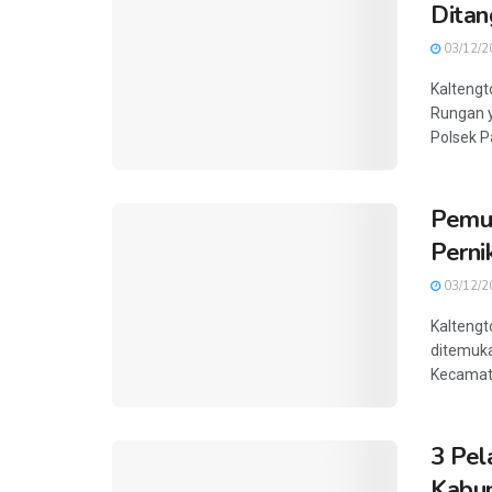
Ditan
03/12/2
Kaltengt
Rungan y
Polsek P
Pemud
Perni
03/12/2
Kaltengt
ditemuka
Kecamata
3 Pel
Kabup