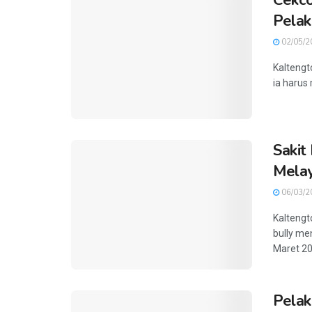
Cekco
Pelak
02/05/2
Kaltengt
ia harus
Sakit
Mela
06/03/2
Kaltengt
bully me
Maret 202
Pelak