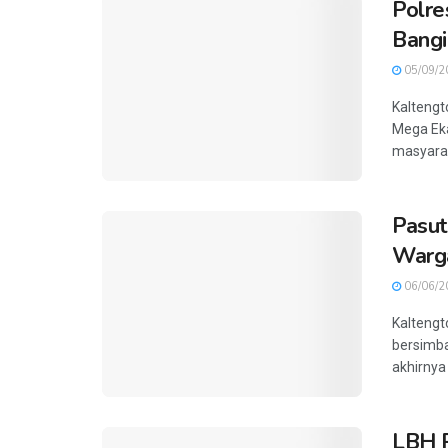
Polre
Bang
05/09/2
Kalteng
Mega Eka
masyarak
Pasut
Warg
06/06/2
Kaltengt
bersimba
akhirnya 
LBH P