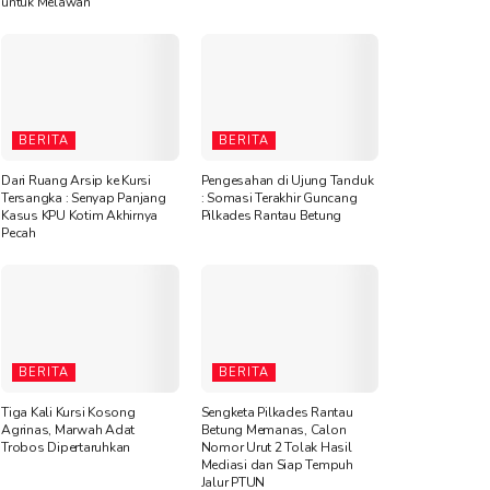
untuk Melawan”
BERITA
BERITA
Dari Ruang Arsip ke Kursi
Pengesahan di Ujung Tanduk
Tersangka : Senyap Panjang
: Somasi Terakhir Guncang
Kasus KPU Kotim Akhirnya
Pilkades Rantau Betung
Pecah
BERITA
BERITA
Tiga Kali Kursi Kosong
Sengketa Pilkades Rantau
Agrinas, Marwah Adat
Betung Memanas, Calon
Trobos Dipertaruhkan
Nomor Urut 2 Tolak Hasil
Mediasi dan Siap Tempuh
Jalur PTUN