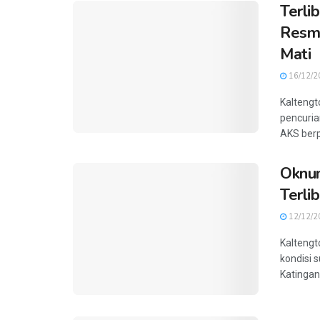
Terli
Resmi
Mati
16/12/2
Kaltengt
pencuria
AKS berpa
Oknum
Terli
12/12/2
Kalteng
kondisi 
Katingan 