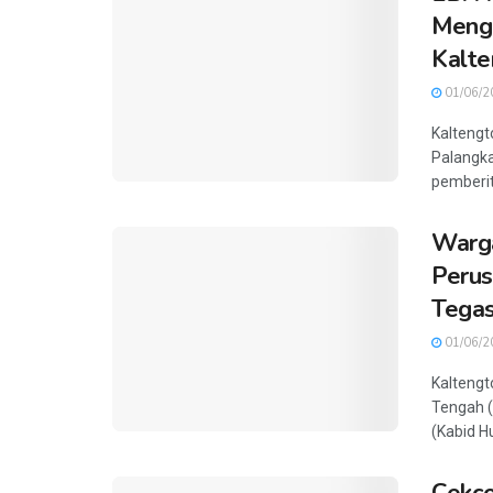
Mengh
Kalte
01/06/2
Kalteng
Palangka
pemberit
Warg
Perus
Tegas
01/06/2
Kaltengt
Tengah (
(Kabid H