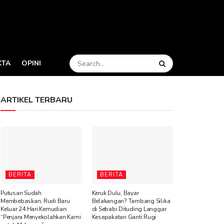
KTA
OPINI
ARTIKEL TERBARU
BERITA
BERITA
Putusan Sudah
Keruk Dulu, Bayar
Membebaskan, Rudi Baru
Belakangan? Tambang Silika
Keluar 24 Hari Kemudian:
di Sebabi Dituding Langgar
“Penjara Menyekolahkan Kami
Kesepakatan Ganti Rugi