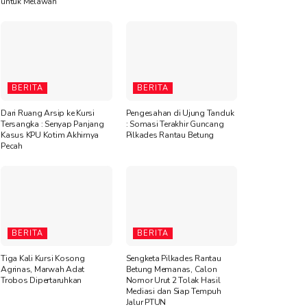
untuk Melawan”
BERITA
BERITA
Dari Ruang Arsip ke Kursi
Pengesahan di Ujung Tanduk
Tersangka : Senyap Panjang
: Somasi Terakhir Guncang
Kasus KPU Kotim Akhirnya
Pilkades Rantau Betung
Pecah
BERITA
BERITA
Tiga Kali Kursi Kosong
Sengketa Pilkades Rantau
Agrinas, Marwah Adat
Betung Memanas, Calon
Trobos Dipertaruhkan
Nomor Urut 2 Tolak Hasil
Mediasi dan Siap Tempuh
Jalur PTUN