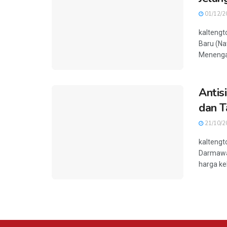
01/12/2
kaltengt
Baru (Na
Menengah
Antis
dan T
21/10/2
kaltengt
Darmawat
harga ke