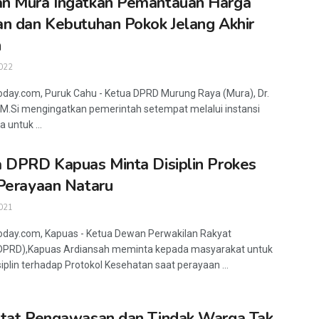
n Mura Ingatkan Pemantauan Harga
n dan Kebutuhan Pokok Jelang Akhir
n
022
oday.com, Puruk Cahu - Ketua DPRD Murung Raya (Mura), Dr.
, M.Si mengingatkan pemerintah setempat melalui instansi
a untuk ...
 DPRD Kapuas Minta Disiplin Prokes
Perayaan Nataru
021
oday.com, Kapuas - Ketua Dewan Perwakilan Rakyat
DPRD),Kapuas Ardiansah meminta kepada masyarakat untuk
siplin terhadap Protokol Kesehatan saat perayaan ...
tat Pengawasan dan Tindak Warga Tak