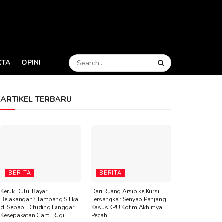
KTA
OPINI
ARTIKEL TERBARU
BERITA
BERITA
Keruk Dulu, Bayar
Dari Ruang Arsip ke Kursi
Belakangan? Tambang Silika
Tersangka : Senyap Panjang
di Sebabi Dituding Langgar
Kasus KPU Kotim Akhirnya
Kesepakatan Ganti Rugi
Pecah