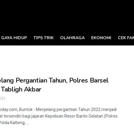
GAYA HIDUP
TIPS TRIK
OLAHRAGA
EKONOMI
CEK FA
lang Pergantian Tahun, Polres Barsel
 Tabligh Akbar
022
oday.com, Buntok - Menjelang pergantian Tahun 2022 menjadi
 tersendiri bagi jajaran Kepolisan Resor Barito Selatan (Polres
Polda Kalteng, ...