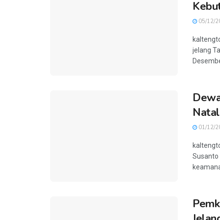
Kebut
05/12/2
kaltengt
jelang T
Desember
Dewa
Natal
01/12/2
kaltengt
Susanto 
keamanan
Pemko
Jelan