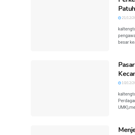
Patu
21/12/2
kaltengt
pengawas
besar ke
Pasar
Kecam
10/12/2
kaltengt
Perdagan
UMK),men
Menje