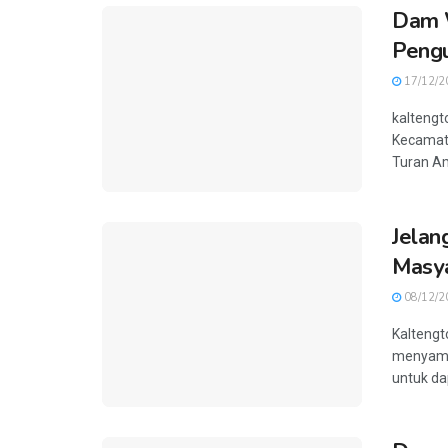
Dam W
Pengu
17/12/2
kaltengt
Kecamata
Turan Ami
Jelan
Masya
08/12/2
Kaltengt
menyamp
untuk da