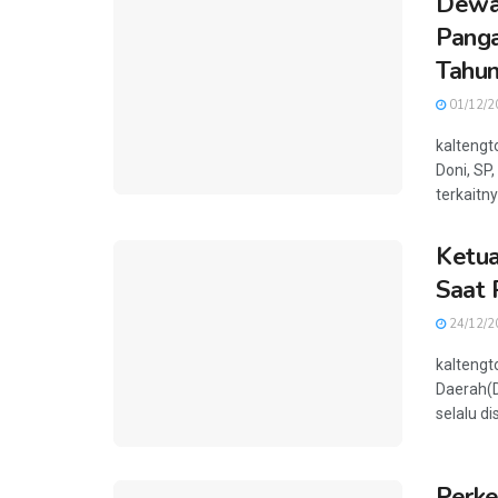
Dewa
Panga
Tahu
01/12/2
kaltengt
Doni, SP
terkaitny
Ketua
Saat 
24/12/2
kaltengt
Daerah(
selalu di
Perke