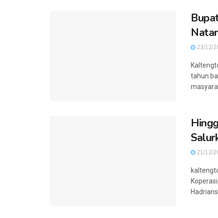
Bupat
Natar
23/12/2
Kaltengt
tahun b
masyarak
Hingg
Salur
21/12/2
kaltengt
Koperasi
Hadrians