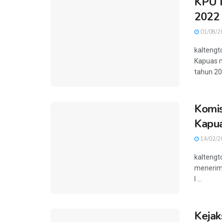
KPU M
2022 
01/08/2
kaltengt
Kapuas m
tahun 202
Komis
Kapua
14/02/2
kaltengt
menerima
I ...
Kejak