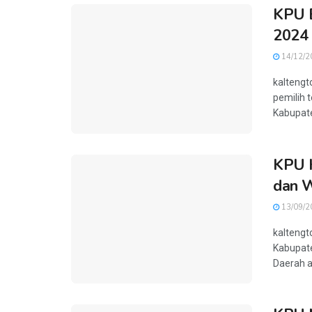
KPU B
2024
14/12/2
kaltengt
pemilih 
Kabupate
KPU 
dan 
13/09/2
kaltengt
Kabupate
Daerah a