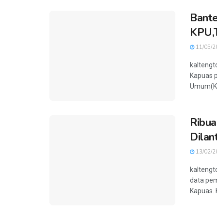
Bante
KPU,T
11/05/2
kalteng
Kapuas p
Umum(KPU
Ribua
Dilan
13/02/2
kaltengt
data pem
Kapuas. K