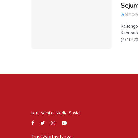
Sejum
06/10/2
Kaltengt
Kabupate
(6/10/202
Ikuti Kami di Media Sosial
TrustWorthy News