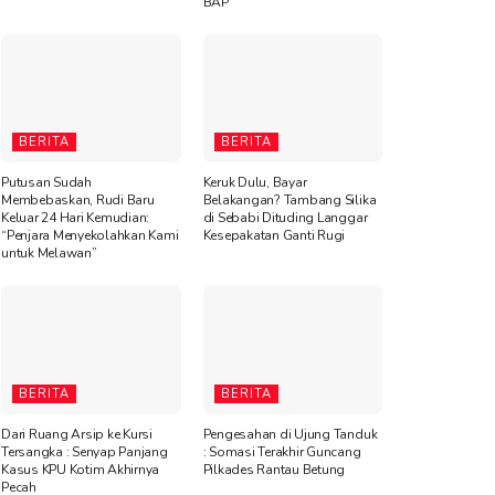
BAP
BERITA
BERITA
Putusan Sudah
Keruk Dulu, Bayar
Membebaskan, Rudi Baru
Belakangan? Tambang Silika
Keluar 24 Hari Kemudian:
di Sebabi Dituding Langgar
“Penjara Menyekolahkan Kami
Kesepakatan Ganti Rugi
untuk Melawan”
BERITA
BERITA
Dari Ruang Arsip ke Kursi
Pengesahan di Ujung Tanduk
Tersangka : Senyap Panjang
: Somasi Terakhir Guncang
Kasus KPU Kotim Akhirnya
Pilkades Rantau Betung
Pecah