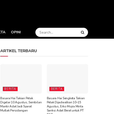
KTA
OPINI
ARTIKEL TERBARU
BERITA
BERITA
Basara Hai Takian Petak
Basara Hai Sengketa Takian
Digelar 10 Agustus, Sembilan
Petak Dijadwalkan 10–15
Mantir Adat Jadi Syarat
Agustus, Erko Mojra Minta
Mutlak Persidangan
Sanksi Adat Berat untuk PT