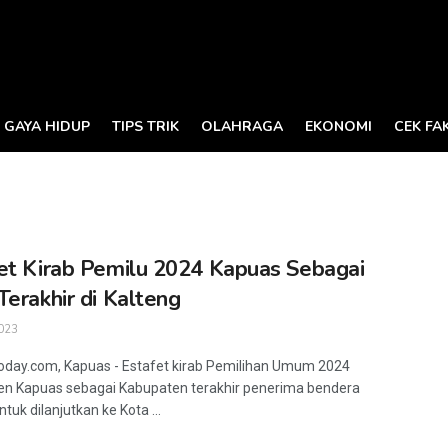
GAYA HIDUP
TIPS TRIK
OLAHRAGA
EKONOMI
CEK FA
et Kirab Pemilu 2024 Kapuas Sebagai
Terakhir di Kalteng
023
oday.com, Kapuas - Estafet kirab Pemilihan Umum 2024
n Kapuas sebagai Kabupaten terakhir penerima bendera
tuk dilanjutkan ke Kota ...