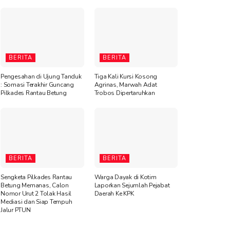
BERITA
BERITA
Pengesahan di Ujung Tanduk
Tiga Kali Kursi Kosong
: Somasi Terakhir Guncang
Agrinas, Marwah Adat
Pilkades Rantau Betung
Trobos Dipertaruhkan
BERITA
BERITA
Sengketa Pilkades Rantau
Warga Dayak di Kotim
Betung Memanas, Calon
Laporkan Sejumlah Pejabat
Nomor Urut 2 Tolak Hasil
Daerah Ke KPK
Mediasi dan Siap Tempuh
Jalur PTUN