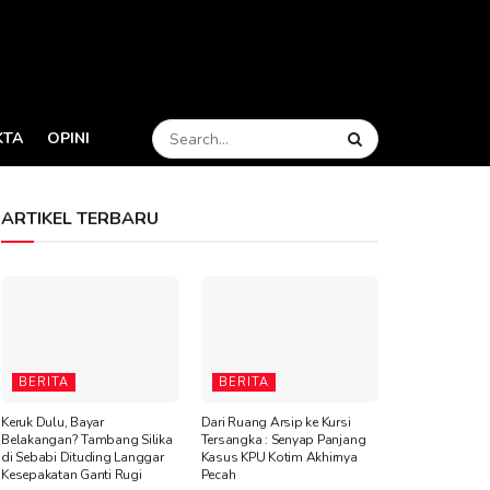
KTA
OPINI
ARTIKEL TERBARU
BERITA
BERITA
Keruk Dulu, Bayar
Dari Ruang Arsip ke Kursi
Belakangan? Tambang Silika
Tersangka : Senyap Panjang
di Sebabi Dituding Langgar
Kasus KPU Kotim Akhirnya
Kesepakatan Ganti Rugi
Pecah