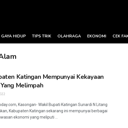
GAYA HIDUP
TIPS TRIK
OLAHRAGA
EKONOMI
CEK FA
 Alam
paten Katingan Mempunyai Kekayaan
 Yang Melimpah
022
oday.com, Kasongan- Wakil Bupati Katingan Sunardi N Litang
an, Kabupaten Katingan sekarang ini mempunyai berbagai
awasan ekonomi yang meliputi ...