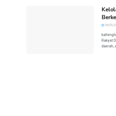
Kelol
Berke
09/05/2
kalteng
Rakyat 
daerah, 