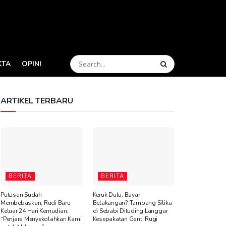
KTA
OPINI
ARTIKEL TERBARU
BERITA
BERITA
Putusan Sudah
Keruk Dulu, Bayar
Membebaskan, Rudi Baru
Belakangan? Tambang Silika
Keluar 24 Hari Kemudian:
di Sebabi Dituding Langgar
“Penjara Menyekolahkan Kami
Kesepakatan Ganti Rugi