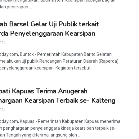
ombak mengatakan, audit sistem kearsipan sebagai bagian
dari penerapan ...
b Barsel Gelar Uji Publik terkait
da Penyelenggaraan Kearsipan
024
oday.com, Buntok - Pemerintah Kabupaten Barito Selatan
 melakukan uji publik Rancangan Peraturan Daerah (Raperda)
penyelenggaraan kearsipan. Kegiatan tersebut ...
pati Kapuas Terima Anugerah
argaan Kearsipan Terbaik se- Kalteng
024
today.com, Kapuas - Pemerintah Kabupaten Kapuas menerima
 penghargaan penyelenggara kinerja kearsipan terbaik se-
an Tengah yang diterima langsung oleh ...