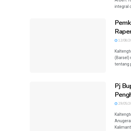
Arbert T
integral 
Pemka
Raper
12/08/2
Kaltengt
(Barsel)
tentang 
Pj Bu
Pengh
29/05/2
Kalteng
Anugerah
Kalimant