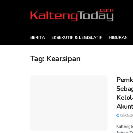
BERITA
EKSEKUTIF & LEGISLATIF
HIBURAN
Tag:
Kearsipan
Pemko
Sebag
Kelol
Akun
08/05/2
Kaltengt