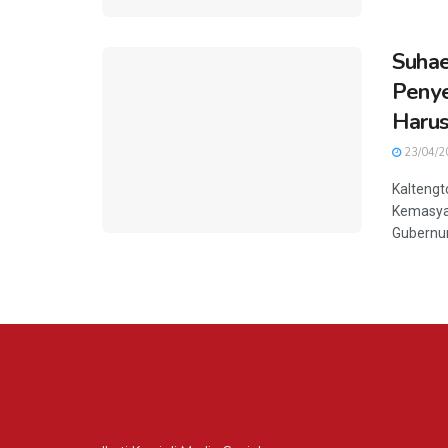
Suhae
Penye
Harus
23/04/2
Kaltengt
Kemasya
Gubernur