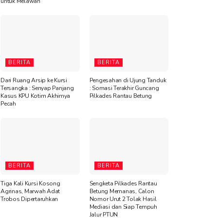
untuk Melawan”
BERITA
BERITA
Dari Ruang Arsip ke Kursi
Pengesahan di Ujung Tanduk
Tersangka : Senyap Panjang
: Somasi Terakhir Guncang
Kasus KPU Kotim Akhirnya
Pilkades Rantau Betung
Pecah
BERITA
BERITA
Tiga Kali Kursi Kosong
Sengketa Pilkades Rantau
Agrinas, Marwah Adat
Betung Memanas, Calon
Trobos Dipertaruhkan
Nomor Urut 2 Tolak Hasil
Mediasi dan Siap Tempuh
Jalur PTUN