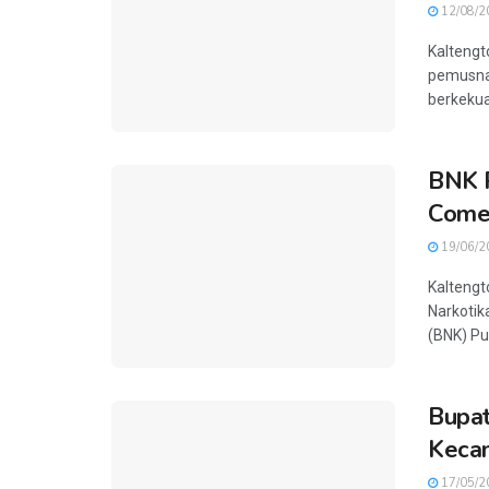
12/08/2
Kaltengt
pemusnah
berkekua
BNK P
Come
19/06/2
Kaltengt
Narkotik
(BNK) Pul
Bupat
Keca
17/05/2