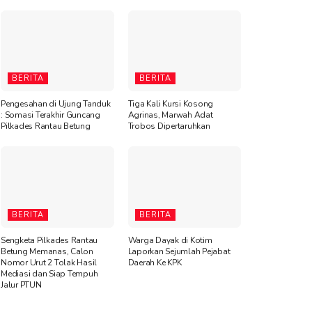
BERITA
BERITA
Pengesahan di Ujung Tanduk
Tiga Kali Kursi Kosong
: Somasi Terakhir Guncang
Agrinas, Marwah Adat
Pilkades Rantau Betung
Trobos Dipertaruhkan
BERITA
BERITA
Sengketa Pilkades Rantau
Warga Dayak di Kotim
Betung Memanas, Calon
Laporkan Sejumlah Pejabat
Nomor Urut 2 Tolak Hasil
Daerah Ke KPK
Mediasi dan Siap Tempuh
Jalur PTUN