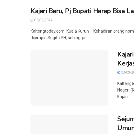
Kajari Baru, Pj Bupati Harap Bisa
03/09/2024
Kaltengtoday.com, Kuala Kurun – Kehadiran orang nomo
dipimpin Sugito SH, sehingga ...
Kajar
Kerj
03/09/2
Kaltengt
Negeri (
Kajari ...
Sejum
Umum