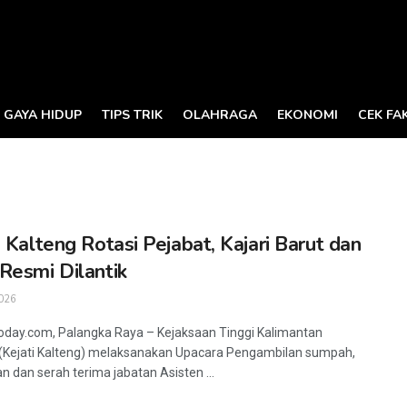
GAYA HIDUP
TIPS TRIK
OLAHRAGA
EKONOMI
CEK FA
i Kalteng Rotasi Pejabat, Kajari Barut dan
Resmi Dilantik
026
oday.com, Palangka Raya – Kejaksaan Tinggi Kalimantan
(Kejati Kalteng) melaksanakan Upacara Pengambilan sumpah,
n dan serah terima jabatan Asisten ...