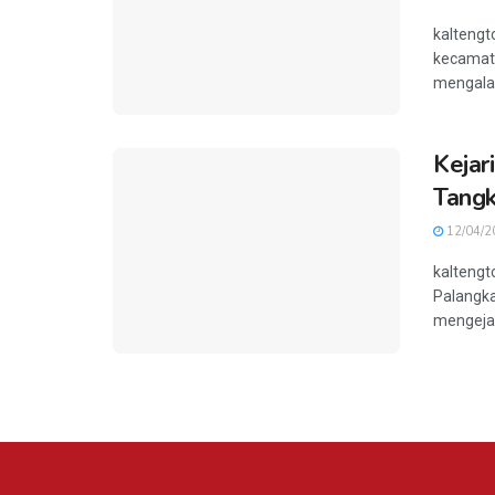
kaltengt
kecamata
mengalam
Kejar
Tangk
12/04/2
kaltengt
Palangka
mengejar