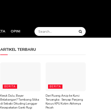
KTA
OPINI
ARTIKEL TERBARU
BERITA
BERITA
Keruk Dulu, Bayar
Dari Ruang Arsip ke Kursi
Belakangan? Tambang Silika
Tersangka : Senyap Panjang
di Sebabi Dituding Langgar
Kasus KPU Kotim Akhirnya
Kesepakatan Ganti Rugi
Pecah