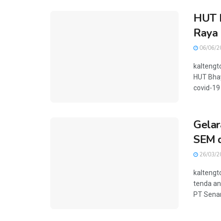
HUT B
Raya 
06/06/2
kaltengt
HUT Bhay
covid-19 
Gelar
SEM d
26/03/2
kaltengt
tenda an
PT Senam