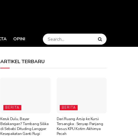
KTA
OPINI
ARTIKEL TERBARU
BERITA
BERITA
Keruk Dulu, Bayar
Dari Ruang Arsip ke Kursi
Belakangan? Tambang Silika
Tersangka : Senyap Panjang
di Sebabi Dituding Langgar
Kasus KPU Kotim Akhirnya
Kesepakatan Ganti Rugi
Pecah