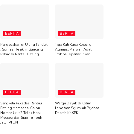
BERITA
BERITA
Pengesahan di Ujung Tanduk
Tiga Kali Kursi Kosong
: Somasi Terakhir Guncang
Agrinas, Marwah Adat
Pilkades Rantau Betung
Trobos Dipertaruhkan
BERITA
BERITA
Sengketa Pilkades Rantau
Warga Dayak di Kotim
Betung Memanas, Calon
Laporkan Sejumlah Pejabat
Nomor Urut 2 Tolak Hasil
Daerah Ke KPK
Mediasi dan Siap Tempuh
Jalur PTUN