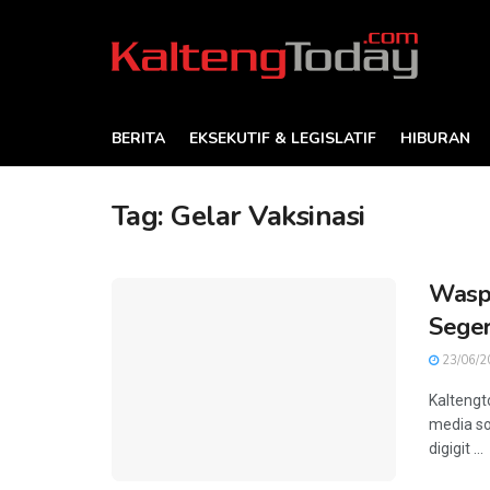
BERITA
EKSEKUTIF & LEGISLATIF
HIBURAN
Tag:
Gelar Vaksinasi
Waspa
Seger
23/06/2
Kaltengt
media so
digigit ...