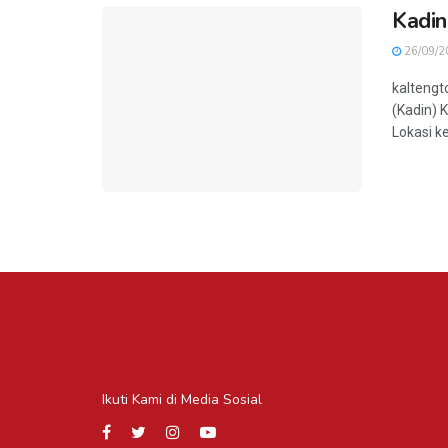
Kadin
26/09/2
kaltengt
(Kadin) 
Lokasi ke
Ikuti Kami di Media Sosial