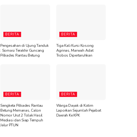
BERITA
BERITA
Pengesahan di Ujung Tanduk
Tiga Kali Kursi Kosong
: Somasi Terakhir Guncang
Agrinas, Marwah Adat
Pilkades Rantau Betung
Trobos Dipertaruhkan
BERITA
BERITA
Sengketa Pilkades Rantau
Warga Dayak di Kotim
Betung Memanas, Calon
Laporkan Sejumlah Pejabat
Nomor Urut 2 Tolak Hasil
Daerah Ke KPK
Mediasi dan Siap Tempuh
Jalur PTUN