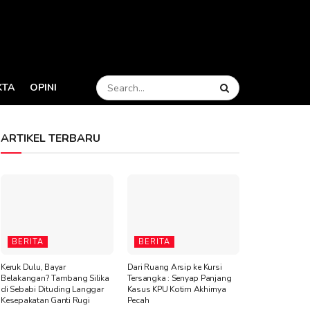
KTA
OPINI
ARTIKEL TERBARU
BERITA
BERITA
Keruk Dulu, Bayar
Dari Ruang Arsip ke Kursi
Belakangan? Tambang Silika
Tersangka : Senyap Panjang
di Sebabi Dituding Langgar
Kasus KPU Kotim Akhirnya
Kesepakatan Ganti Rugi
Pecah