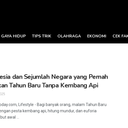
GAYA HIDUP
TIPS TRIK
OLAHRAGA
EKONOMI
CEK FA
esia dan Sejumlah Negara yang Pernah
an Tahun Baru Tanpa Kembang Api
025
oday.com, Lifestyle - Bagi banyak orang, malam Tahun Baru
dengan pesta kembang api, hitung mundur, dan euforia
t awal ...