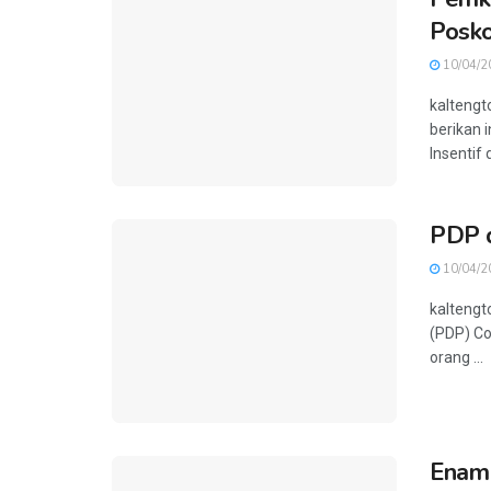
Posko
10/04/2
kaltengt
berikan 
Insentif d
PDP d
10/04/2
kaltengt
(PDP) Co
orang ...
Enam 