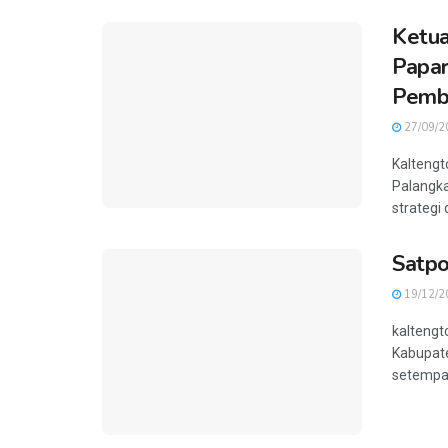
Ketu
Papar
Pemb
27/09/2
Kaltengt
Palangka
strategi
Satpo
19/12/2
kaltengt
Kabupat
setempat