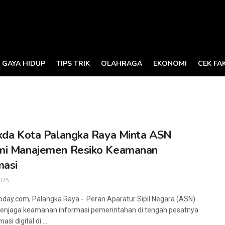
GAYA HIDUP
TIPS TRIK
OLAHRAGA
EKONOMI
CEK FA
kda Kota Palangka Raya Minta ASN
mi Manajemen Resiko Keamanan
masi
025
oday.com, Palangka Raya - Peran Aparatur Sipil Negara (ASN)
enjaga keamanan informasi pemerintahan di tengah pesatnya
si digital di ...