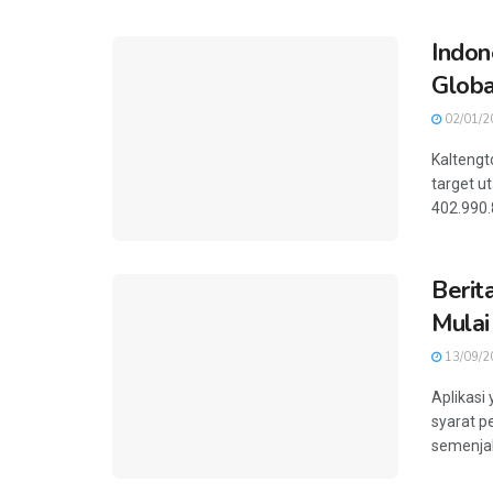
Indon
Globa
02/01/2
Kaltengt
target u
402.990.8
Berit
Mulai
13/09/2
Aplikasi
syarat p
semenjak 