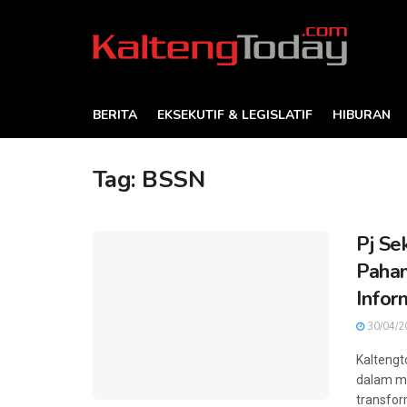
BERITA
EKSEKUTIF & LEGISLATIF
HIBURAN
Tag:
BSSN
Pj Se
Paha
Infor
30/04/2
Kaltengt
dalam m
transforma