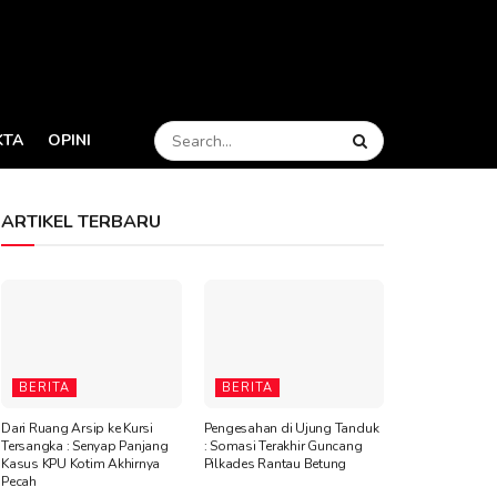
KTA
OPINI
ARTIKEL TERBARU
BERITA
BERITA
Dari Ruang Arsip ke Kursi
Pengesahan di Ujung Tanduk
Tersangka : Senyap Panjang
: Somasi Terakhir Guncang
Kasus KPU Kotim Akhirnya
Pilkades Rantau Betung
Pecah