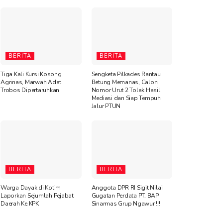
BERITA
BERITA
Tiga Kali Kursi Kosong
Sengketa Pilkades Rantau
Agrinas, Marwah Adat
Betung Memanas, Calon
Trobos Dipertaruhkan
Nomor Urut 2 Tolak Hasil
Mediasi dan Siap Tempuh
Jalur PTUN
BERITA
BERITA
Warga Dayak di Kotim
Anggota DPR RI Sigit Nilai
Laporkan Sejumlah Pejabat
Gugatan Perdata PT. BAP
Daerah Ke KPK
Sinarmas Grup Ngawur !!!