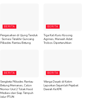
BERITA
BERITA
Pengesahan di Ujung Tanduk
Tiga Kali Kursi Kosong
: Somasi Terakhir Guncang
Agrinas, Marwah Adat
Pilkades Rantau Betung
Trobos Dipertaruhkan
BERITA
BERITA
Sengketa Pilkades Rantau
Warga Dayak di Kotim
Betung Memanas, Calon
Laporkan Sejumlah Pejabat
Nomor Urut 2 Tolak Hasil
Daerah Ke KPK
Mediasi dan Siap Tempuh
Jalur PTUN