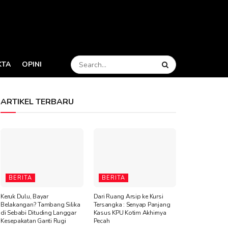
KTA
OPINI
ARTIKEL TERBARU
BERITA
BERITA
Keruk Dulu, Bayar
Dari Ruang Arsip ke Kursi
Belakangan? Tambang Silika
Tersangka : Senyap Panjang
di Sebabi Dituding Langgar
Kasus KPU Kotim Akhirnya
Kesepakatan Ganti Rugi
Pecah