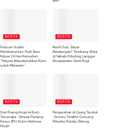
BAP
BERITA
BERITA
Putusan Sudah
Keruk Dulu, Bayar
Membebaskan, Rudi Baru
Belakangan? Tambang Silika
Keluar 24 Hari Kemudian:
di Sebabi Dituding Langgar
“Penjara Menyekolahkan Kami
Kesepakatan Ganti Rugi
untuk Melawan”
BERITA
BERITA
Dari Ruang Arsip ke Kursi
Pengesahan di Ujung Tanduk
Tersangka : Senyap Panjang
: Somasi Terakhir Guncang
Kasus KPU Kotim Akhirnya
Pilkades Rantau Betung
Pecah