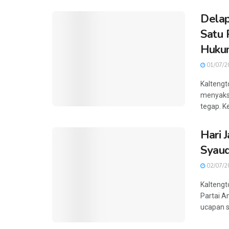
Delap
Satu 
Huku
01/07/2
Kaltengt
menyaksi
tegap. K
Hari 
Syauq
02/07/2
Kaltengt
Partai 
ucapan s