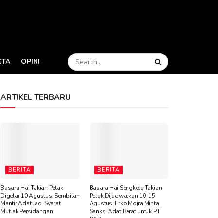
KTA
OPINI
ARTIKEL TERBARU
BERITA
BERITA
Basara Hai Takian Petak
Basara Hai Sengketa Takian
Digelar 10 Agustus, Sembilan
Petak Dijadwalkan 10–15
Mantir Adat Jadi Syarat
Agustus, Erko Mojra Minta
Mutlak Persidangan
Sanksi Adat Berat untuk PT