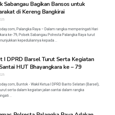
k Sabangau Bagikan Bansos untuk
rakat di Kereng Bangkirai
025
oday.com, Palangka Raya – Dalam rangka memperingati Hari
ara ke-79, Polsek Sabangau Polresta Palangka Raya turut
nunjukkan kepeduliannya kepada ...
 I DPRD Barsel Turut Serta Kegiatan
 Santai HUT Bhayangkara ke – 79
025
oday.com, Buntok - Wakil Ketua I DPRD Barito Selatan (Barsel),
urut serta dalam kegiatan jalan santai dalam rangka
gati ...
nmas Polresta Palangka Raya Adakan