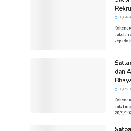
Rekr
10/04/2
Kaltengt
sekolah 
kepada pe
Satla
dan A
Bhay
20/09/2
Kaltengt
Lalu Lin
20/9/2024
Satpa