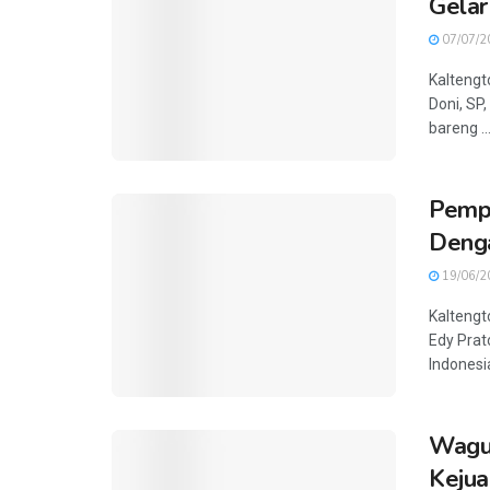
Gelar
07/07/2
Kaltengt
Doni, SP
bareng ..
Pempr
Denga
19/06/2
Kaltengt
Edy Prat
Indonesia
Wagub
Kejua