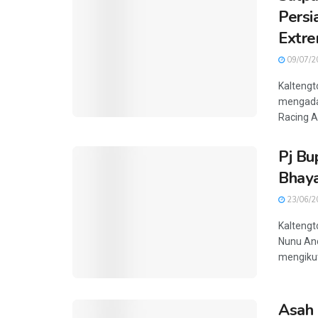
Persi
Extre
09/07/2
Kaltengt
mengadak
Racing A
Pj Bup
Bhaya
23/06/2
Kaltengt
Nunu An
mengikuti
Asah