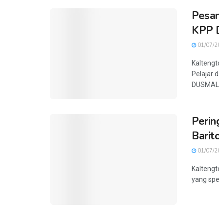
Pesan
KPP
01/07/2
Kalteng
Pelajar
DUSMALA)
Perin
Barit
01/07/2
Kaltengt
yang spes