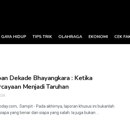
GAYA HIDUP
TIPS TRIK
OLAHRAGA
EKONOMI
CEK FA
an Dekade Bhayangkara : Ketika
cayaan Menjadi Taruhan
026
oday.com, Sampit - Pada akhirnya, laporan khusus ini bukanlah
iapa yang benar dan siapa yang salah. Ia juga bukan ...