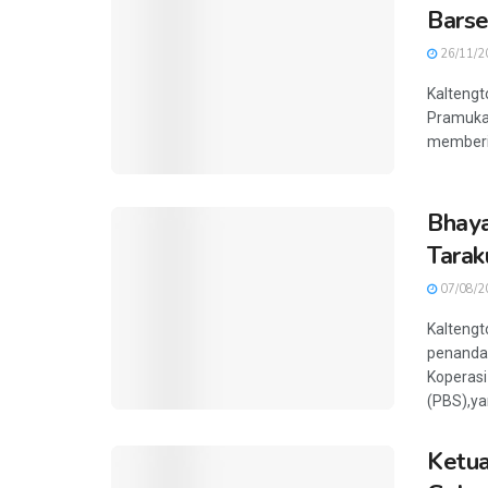
Barse
26/11/2
Kalteng
Pramuka 
memberik
Bhaya
Tarak
07/08/2
Kaltengt
penanda
Koperasi
(PBS),yan
Ketua