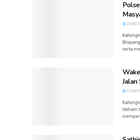
Polse
Masya
25/06/2
Kaltengt
Bhayangk
serta me
Waket
Jalan
22/06/2
Kaltengt
Ideham t
memperin
Satbi