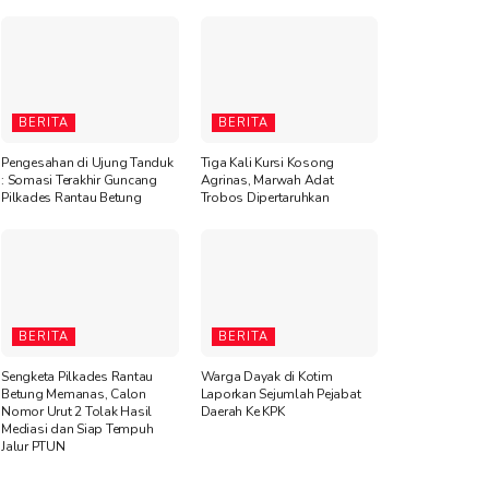
BERITA
BERITA
Pengesahan di Ujung Tanduk
Tiga Kali Kursi Kosong
: Somasi Terakhir Guncang
Agrinas, Marwah Adat
Pilkades Rantau Betung
Trobos Dipertaruhkan
BERITA
BERITA
Sengketa Pilkades Rantau
Warga Dayak di Kotim
Betung Memanas, Calon
Laporkan Sejumlah Pejabat
Nomor Urut 2 Tolak Hasil
Daerah Ke KPK
Mediasi dan Siap Tempuh
Jalur PTUN