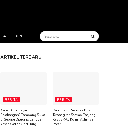
KTA
OPINI
ARTIKEL TERBARU
BERITA
BERITA
Keruk Dulu, Bayar
Dari Ruang Arsip ke Kursi
Belakangan? Tambang Silika
Tersangka : Senyap Panjang
di Sebabi Dituding Langgar
Kasus KPU Kotim Akhirnya
Kesepakatan Ganti Rugi
Pecah