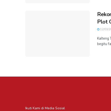
Rekom
Plot 
12/03/2
Kalteng 
begitu fa
Ikuti Kami di Media Sosial