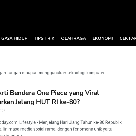
GAYA HIDUP
TIPS TRIK
OLAHRAGA
EKONOMI
CEK FA
ngan tangan maupun menggunakan teknologi komputer.
rti Bendera One Piece yang Viral
arkan Jelang HUT RI ke-80?
025
oday.com, Lifestyle - Menjelang Hari Ulang Tahun ke-80 Republik
a, linimasa media sosial ramai dengan fenomena unik yaitu
an bendera ...