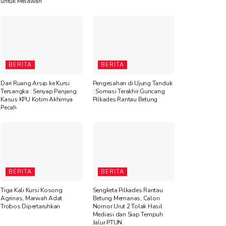
untuk Melawan”
BERITA
BERITA
Dari Ruang Arsip ke Kursi
Pengesahan di Ujung Tanduk
Tersangka : Senyap Panjang
: Somasi Terakhir Guncang
Kasus KPU Kotim Akhirnya
Pilkades Rantau Betung
Pecah
BERITA
BERITA
Tiga Kali Kursi Kosong
Sengketa Pilkades Rantau
Agrinas, Marwah Adat
Betung Memanas, Calon
Trobos Dipertaruhkan
Nomor Urut 2 Tolak Hasil
Mediasi dan Siap Tempuh
Jalur PTUN