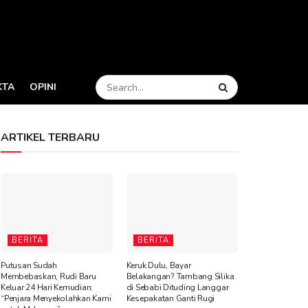
KTA
OPINI
ARTIKEL TERBARU
BERITA
BERITA
Putusan Sudah
Keruk Dulu, Bayar
Membebaskan, Rudi Baru
Belakangan? Tambang Silika
Keluar 24 Hari Kemudian:
di Sebabi Dituding Langgar
“Penjara Menyekolahkan Kami
Kesepakatan Ganti Rugi