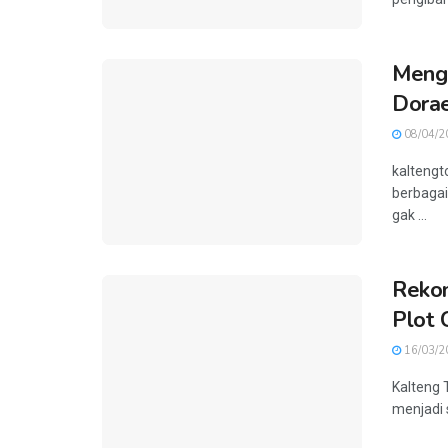
Menga
Dora
08/04/2
kaltengt
berbagai
gak ...
Rekom
Plot 
16/03/2
Kalteng 
menjadi s