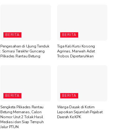
BERITA
BERITA
Pengesahan di Ujung Tanduk
Tiga Kali Kursi Kosong
: Somasi Terakhir Guncang
Agrinas, Marwah Adat
Pilkades Rantau Betung
Trobos Dipertaruhkan
BERITA
BERITA
Sengketa Pilkades Rantau
Warga Dayak di Kotim
Betung Memanas, Calon
Laporkan Sejumlah Pejabat
Nomor Urut 2 Tolak Hasil
Daerah Ke KPK
Mediasi dan Siap Tempuh
Jalur PTUN