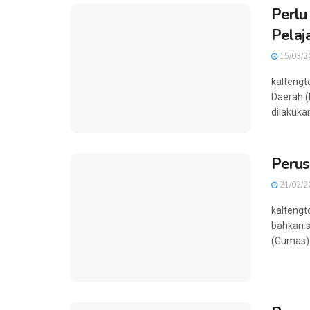
Perlu
Pelaj
15/03/2
kaltengt
Daerah 
dilakukan
Perus
21/02/2
kalteng
bahkan 
(Gumas).