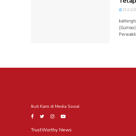
Teta
21/12/2
kaltengt
(Gumas) 
Perwakila
Ikuti Kami di Media Sosial
TrustWorthy News