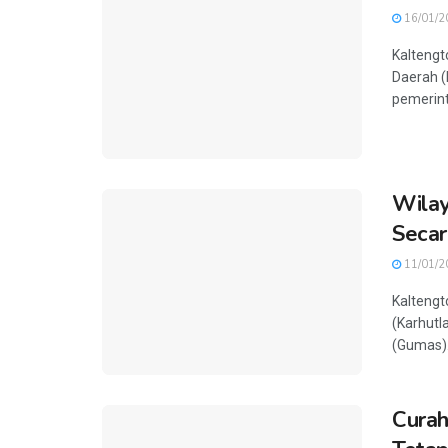
16/01/2
Kaltengt
Daerah 
pemerint
Wilay
Secar
11/01/2
Kaltengt
(Karhutl
(Gumas). 
Curah