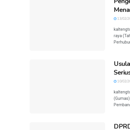
Penge
Mena
13/02/2
kaltengt
raya (Ta
Perhubun
Usula
Seriu
10/02/2
kaltengt
(Gumas)
Pembangu
DPRD