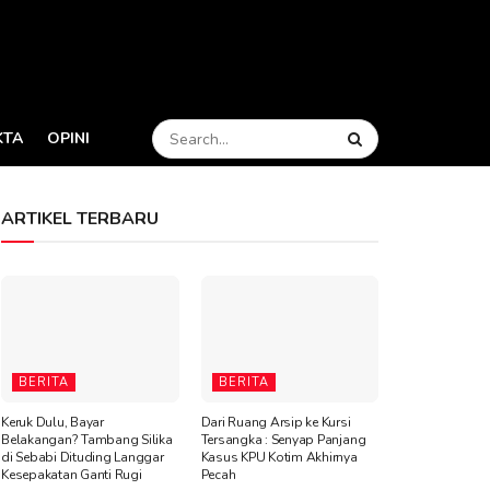
KTA
OPINI
ARTIKEL TERBARU
BERITA
BERITA
Keruk Dulu, Bayar
Dari Ruang Arsip ke Kursi
Belakangan? Tambang Silika
Tersangka : Senyap Panjang
di Sebabi Dituding Langgar
Kasus KPU Kotim Akhirnya
Kesepakatan Ganti Rugi
Pecah