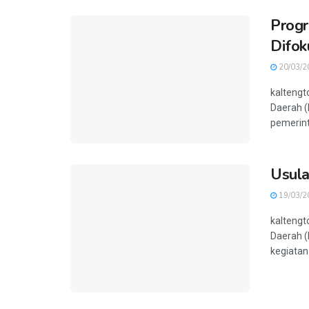
Progr
Difok
20/03/2
kaltengt
Daerah 
pemerint
Usula
19/03/2
kaltengt
Daerah 
kegiata