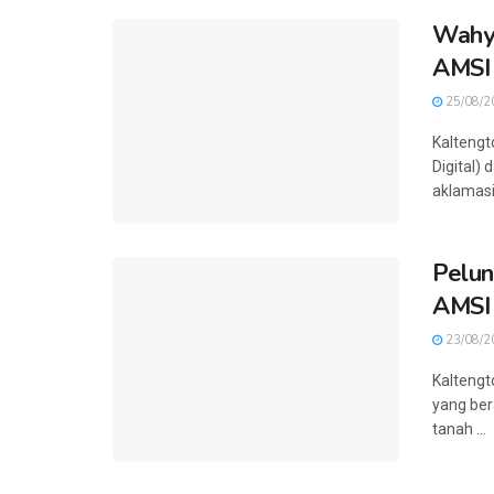
Wahyu
AMSI
25/08/2
Kalteng
Digital) 
aklamasi 
Pelun
AMSI
23/08/2
Kaltengt
yang ber
tanah ...