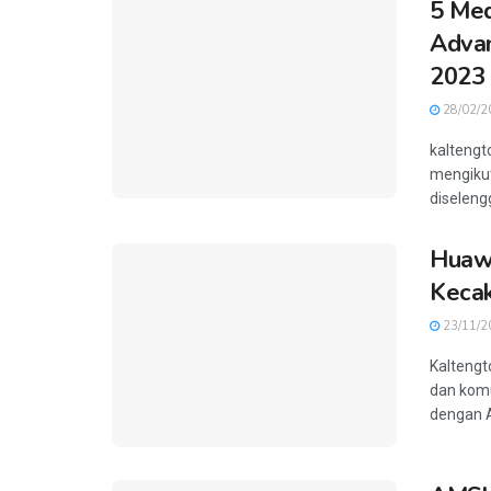
5 Med
Advan
2023
28/02/2
kaltengt
mengikut
diseleng
Huawe
Kecak
23/11/2
Kaltengt
dan komu
dengan A