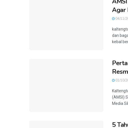
AMSI 
Agar 
04/11/2
kaltengt
dan baga
kebal ber
Perta
Resmi
01/10/2
Kaltengt
(AMSI) S
Media Sib
5 Tah