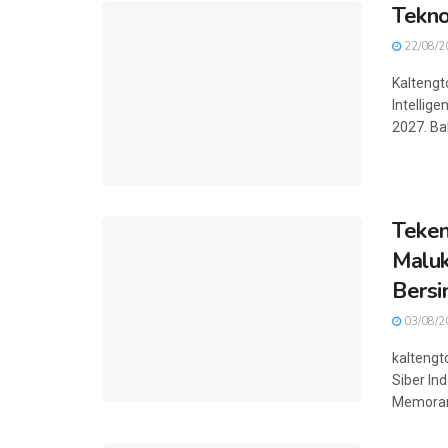
Tekno
22/08/2
Kaltengt
Intellig
2027. Bah
Teken
Maluk
Bersi
03/08/2
kaltengt
Siber In
Memorand