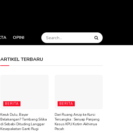
KTA
OPINI
ARTIKEL TERBARU
BERITA
BERITA
Keruk Dulu, Bayar
Dari Ruang Arsip ke Kursi
Belakangan? Tambang Silika
Tersangka : Senyap Panjang
di Sebabi Dituding Langgar
Kasus KPU Kotim Akhirnya
Kesepakatan Ganti Rugi
Pecah