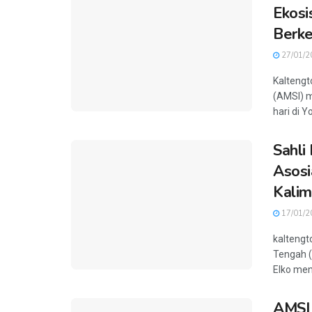
Ekosi
Berke
27/01/2
Kaltengt
(AMSI) m
hari di Y
Sahli
Asosi
Kalim
17/01/2
kaltengt
Tengah 
Elko meng
AMSI 