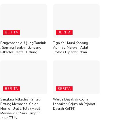
BERITA
BERITA
Pengesahan di Ujung Tanduk
Tiga Kali Kursi Kosong
: Somasi Terakhir Guncang
Agrinas, Marwah Adat
Pilkades Rantau Betung
Trobos Dipertaruhkan
BERITA
BERITA
Sengketa Pilkades Rantau
Warga Dayak di Kotim
Betung Memanas, Calon
Laporkan Sejumlah Pejabat
Nomor Urut 2 Tolak Hasil
Daerah Ke KPK
Mediasi dan Siap Tempuh
Jalur PTUN