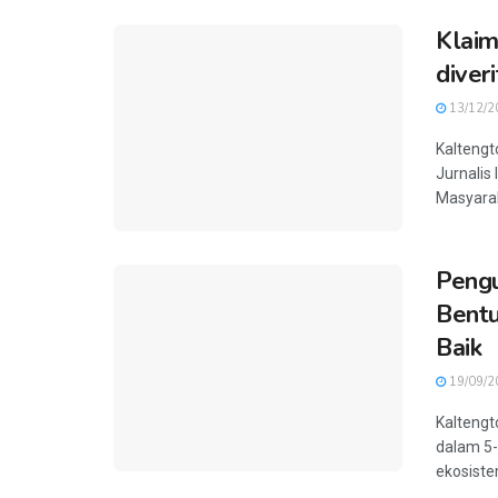
Klaim
diveri
13/12/2
Kaltengto
Jurnalis
Masyaraka
Pengu
Bentu
Baik
19/09/2
Kaltengt
dalam 5-
ekosistem