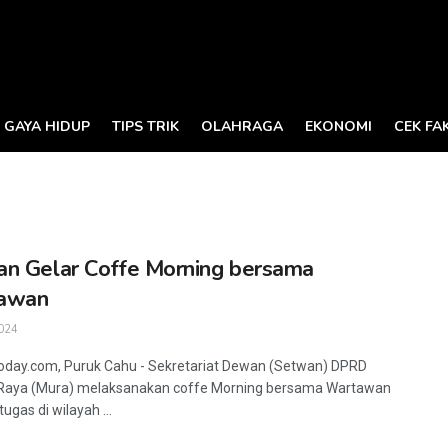
GAYA HIDUP
TIPS TRIK
OLAHRAGA
EKONOMI
CEK FA
n Gelar Coffe Morning bersama
awan
024
oday.com, Puruk Cahu - Sekretariat Dewan (Setwan) DPRD
Raya (Mura) melaksanakan coffe Morning bersama Wartawan
ugas di wilayah ...