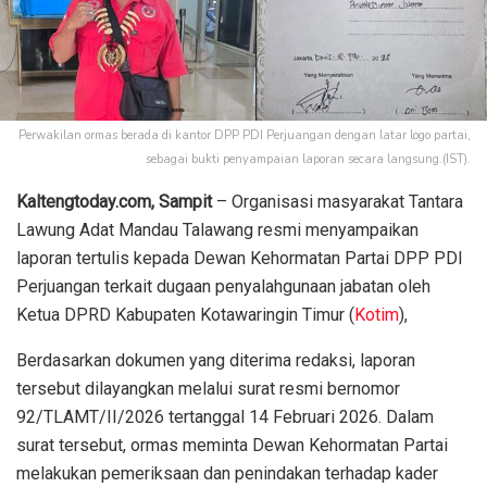
Perwakilan ormas berada di kantor DPP PDI Perjuangan dengan latar logo partai,
sebagai bukti penyampaian laporan secara langsung.(IST).
Kaltengtoday.com, Sampit
– Organisasi masyarakat Tantara
Lawung Adat Mandau Talawang resmi menyampaikan
laporan tertulis kepada Dewan Kehormatan Partai DPP PDI
Perjuangan terkait dugaan penyalahgunaan jabatan oleh
Ketua DPRD Kabupaten Kotawaringin Timur (
Kotim
),
Berdasarkan dokumen yang diterima redaksi, laporan
tersebut dilayangkan melalui surat resmi bernomor
92/TLAMT/II/2026 tertanggal 14 Februari 2026. Dalam
surat tersebut, ormas meminta Dewan Kehormatan Partai
melakukan pemeriksaan dan penindakan terhadap kader