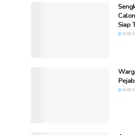
Sengk
Calon
Siap 
05/08/2
...
Warga
Pejab
04/08/2
...