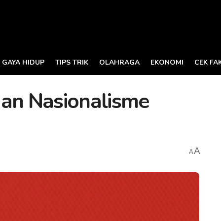
GAYA HIDUP
TIPS TRIK
OLAHRAGA
EKONOMI
CEK FA
n Nasionalisme
A
A