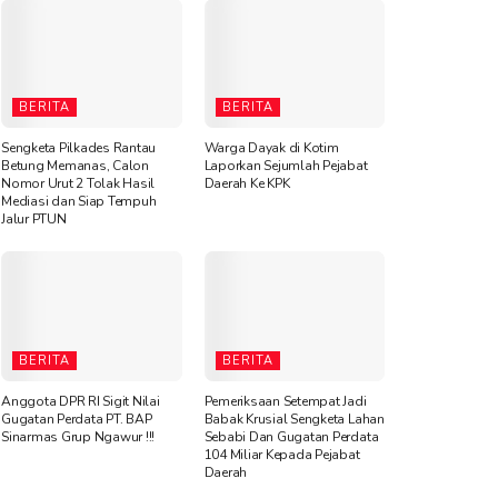
BERITA
BERITA
Sengketa Pilkades Rantau
Warga Dayak di Kotim
Betung Memanas, Calon
Laporkan Sejumlah Pejabat
Nomor Urut 2 Tolak Hasil
Daerah Ke KPK
Mediasi dan Siap Tempuh
Jalur PTUN
BERITA
BERITA
Anggota DPR RI Sigit Nilai
Pemeriksaan Setempat Jadi
Gugatan Perdata PT. BAP
Babak Krusial Sengketa Lahan
Sinarmas Grup Ngawur !!!
Sebabi Dan Gugatan Perdata
104 Miliar Kepada Pejabat
Daerah