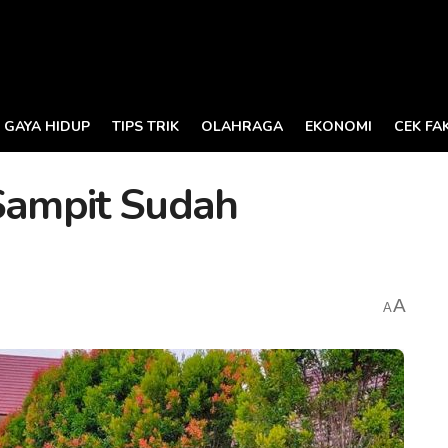
GAYA HIDUP
TIPS TRIK
OLAHRAGA
EKONOMI
CEK FA
ampit Sudah
A
A