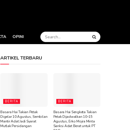
KTA
OPINI
ARTIKEL TERBARU
BERITA
BERITA
Basara Hai Takian Petak
Basara Hai Sengketa Takian
Digelar 10 Agustus, Sembilan
Petak Dijadwalkan 10–15
Mantir Adat Jadi Syarat
Agustus, Erko Mojra Minta
Mutlak Persidangan
Sanksi Adat Berat untuk PT