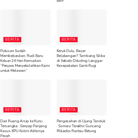
BAP
BERITA
BERITA
Putusan Sudah
Keruk Dulu, Bayar
Membebaskan, Rudi Baru
Belakangan? Tambang Silika
Keluar 24 Hari Kemudian:
di Sebabi Dituding Langgar
“Penjara Menyekolahkan Kami
Kesepakatan Ganti Rugi
untuk Melawan”
BERITA
BERITA
Dari Ruang Arsip ke Kursi
Pengesahan di Ujung Tanduk
Tersangka : Senyap Panjang
: Somasi Terakhir Guncang
Kasus KPU Kotim Akhirnya
Pilkades Rantau Betung
Pecah