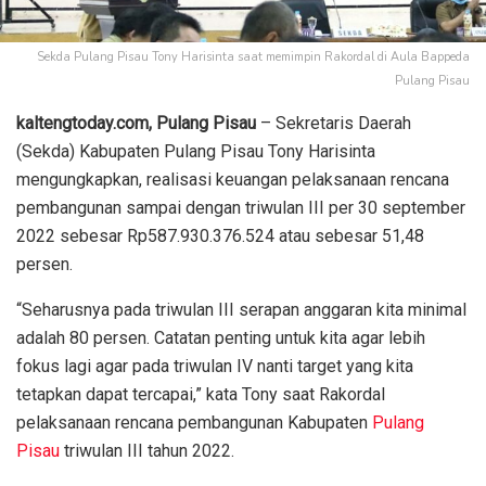
Sekda Pulang Pisau Tony Harisinta saat memimpin Rakordal di Aula Bappeda
Pulang Pisau
kaltengtoday.com,
Pulang Pisau
– Sekretaris Daerah
(Sekda) Kabupaten Pulang Pisau Tony Harisinta
mengungkapkan, realisasi keuangan pelaksanaan rencana
pembangunan sampai dengan triwulan III per 30 september
2022 sebesar Rp587.930.376.524 atau sebesar 51,48
persen.
“Seharusnya pada triwulan III serapan anggaran kita minimal
adalah 80 persen. Catatan penting untuk kita agar lebih
fokus lagi agar pada triwulan IV nanti target yang kita
tetapkan dapat tercapai,” kata Tony saat Rakordal
pelaksanaan rencana pembangunan Kabupaten
Pulang
Pisau
triwulan III tahun 2022.