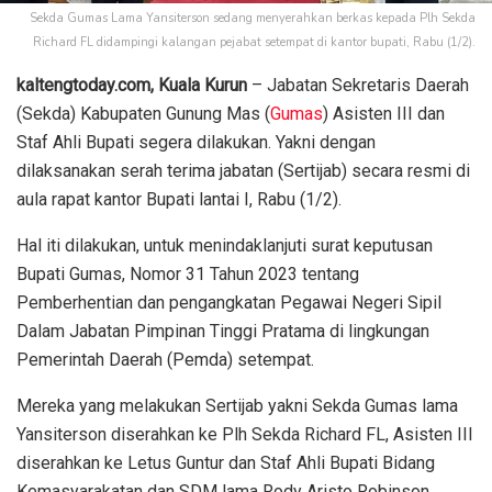
Sekda Gumas Lama Yansiterson sedang menyerahkan berkas kepada Plh Sekda
Richard FL didampingi kalangan pejabat setempat di kantor bupati, Rabu (1/2).
kaltengtoday.com, Kuala Kurun
– Jabatan Sekretaris Daerah
(Sekda) Kabupaten Gunung Mas (
Gumas
) Asisten III dan
Staf Ahli Bupati segera dilakukan. Yakni dengan
dilaksanakan serah terima jabatan (Sertijab) secara resmi di
aula rapat kantor Bupati lantai I, Rabu (1/2).
Hal iti dilakukan, untuk menindaklanjuti surat keputusan
Bupati Gumas, Nomor 31 Tahun 2023 tentang
Pemberhentian dan pengangkatan Pegawai Negeri Sipil
Dalam Jabatan Pimpinan Tinggi Pratama di lingkungan
Pemerintah Daerah (Pemda) setempat.
Mereka yang melakukan Sertijab yakni Sekda Gumas lama
Yansiterson diserahkan ke Plh Sekda Richard FL, Asisten III
diserahkan ke Letus Guntur dan Staf Ahli Bupati Bidang
Kemasyarakatan dan SDM lama Rody Aristo Robinson