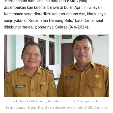
“Berdasarkan hasil analisa data dari BMKG yang
disampaikan kan ke kita, bahwa di bulan April ini wilayah
Kecamatan yang diprediksi ada peringatan dini, khususnya
banjir yakni di Kecamatan Damang Batu,” kata Damai saat
dihubungi melalui ponselnya, Selasa (9/4/2024).
Sekretaris BPBD Gunung Mas Atis dan Kabid Pencegahan dan
Kesiapsiagaan Damai Dewal saat ditemui awak media di GPU Damang