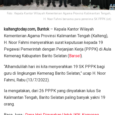
Foto : Kepala Kantor Wilayah Kementerian Agama Provinsi Kalimantan Tengah,
H. Noor Fahmi bersama para penerima SK PPPK (ist)
kaltengtoday.com, Buntok
– Kepala Kantor Wilayah
Kementerian Agama Provinsi Kalimantan Tengah (Kalteng),
H. Noor Fahmi menyerahkan surat keputusan kepada 19
Pegawai Pemerintah dengan Perjanjian Kerja (PPPK) di Aula
Kemenag Kabupaten Barito Selatan (
Barsel
).
“Alhamdulilah hari ini kita menyerahkan 19 SK PPPK bagi
guru di lingkungan Kemenag Barito Selatan,” ucap H. Noor
Fahmi, Rabu (13/7/2022).
Ia mengatakan, dari 26 PPPK yang dinyatakan lulus Se
Kalimantan Tengah, Barito Selatan paling banyak yakni 19
orang.
Baca Juga :
Dana Haji Digunakan Untuk IKN, Kemenag