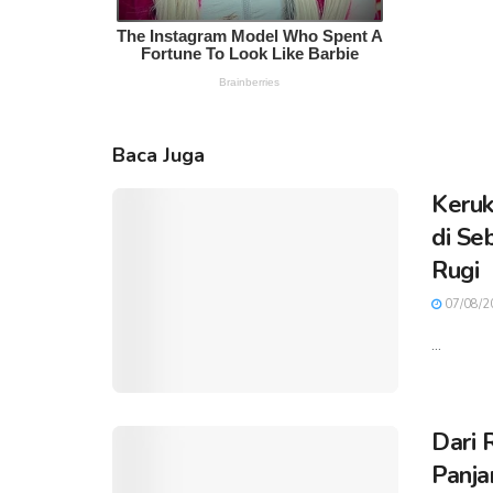
Baca Juga
Keruk
di Se
Rugi
07/08/2
...
Dari 
Panja