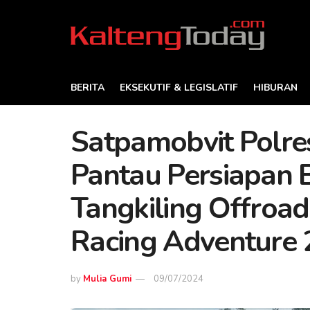
BERITA
EKSEKUTIF & LEGISLATIF
HIBURAN
Satpamobvit Polre
Pantau Persiapan
Tangkiling Offroa
Racing Adventure
by
Mulia Gumi
09/07/2024