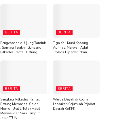
BERITA
BERITA
Pengesahan di Ujung Tanduk
Tiga Kali Kursi Kosong
: Somasi Terakhir Guncang
Agrinas, Marwah Adat
Pilkades Rantau Betung
Trobos Dipertaruhkan
BERITA
BERITA
Sengketa Pilkades Rantau
Warga Dayak di Kotim
Betung Memanas, Calon
Laporkan Sejumlah Pejabat
Nomor Urut 2 Tolak Hasil
Daerah Ke KPK
Mediasi dan Siap Tempuh
Jalur PTUN