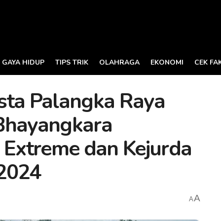
GAYA HIDUP
TIPS TRIK
OLAHRAGA
EKONOMI
CEK FA
sta Palangka Raya
 Bhayangkara
d Extreme dan Kejurda
 2024
A
A