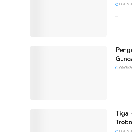
06/08/2
...
Penge
Gunca
06/08/2
...
Tiga 
Trobo
06/08/2