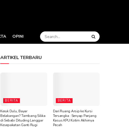
KTA
OPINI
ARTIKEL TERBARU
BERITA
BERITA
Keruk Dulu, Bayar
Dari Ruang Arsip ke Kursi
Belakangan? Tambang Silika
Tersangka : Senyap Panjang
di Sebabi Dituding Langgar
Kasus KPU Kotim Akhirnya
Kesepakatan Ganti Rugi
Pecah