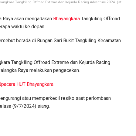
angkara Tangkiling Offroad Extreme dan Kejurda Racing Adventure 2024. (ist)
a Raya akan mengadakan
Bhayangkara
Tangkiling Offroad
rapa waktu ke depan.
ersebut berada di Rungan Sari Bukit Tangkiling Kecamatan
kara Tangkiling Offroad Extreme dan Kejurda Racing
Palangka Raya melakukan pengecekan.
i Upacara HUT Bhayangkara
mengurangi atau memperkecil resiko saat perlombaan
elasa (9/7/2024) siang.