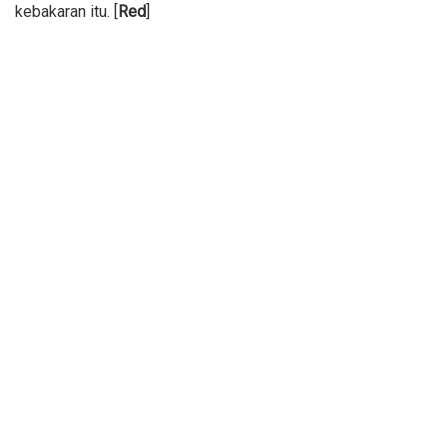
kebakaran itu. [
Red
]