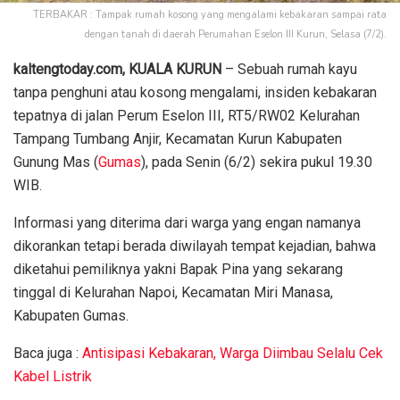
TERBAKAR : Tampak rumah kosong yang mengalami kebakaran sampai rata
dengan tanah di daerah Perumahan Eselon III Kurun, Selasa (7/2).
kaltengtoday.com, KUALA KURUN
– Sebuah rumah kayu
tanpa penghuni atau kosong mengalami, insiden kebakaran
tepatnya di jalan Perum Eselon III, RT5/RW02 Kelurahan
Tampang Tumbang Anjir, Kecamatan Kurun Kabupaten
Gunung Mas (
Gumas
), pada Senin (6/2) sekira pukul 19.30
WIB.
Informasi yang diterima dari warga yang engan namanya
dikorankan tetapi berada diwilayah tempat kejadian, bahwa
diketahui pemiliknya yakni Bapak Pina yang sekarang
tinggal di Kelurahan Napoi, Kecamatan Miri Manasa,
Kabupaten Gumas.
Baca juga :
Antisipasi Kebakaran, Warga Diimbau Selalu Cek
Kabel Listrik