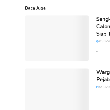
Baca Juga
Sengk
Calon
Siap 
05/08/2
...
Warga
Pejab
04/08/2
...