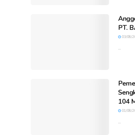
Anggo
PT. B
03/08/2
...
Pemer
Sengk
104 M
01/08/2
...