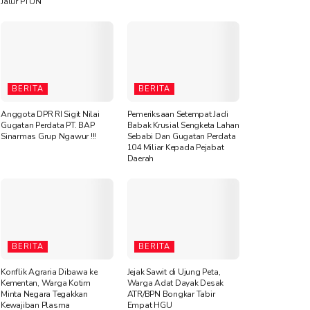
Jalur PTUN
BERITA
BERITA
Anggota DPR RI Sigit Nilai
Pemeriksaan Setempat Jadi
Gugatan Perdata PT. BAP
Babak Krusial Sengketa Lahan
Sinarmas Grup Ngawur !!!
Sebabi Dan Gugatan Perdata
104 Miliar Kepada Pejabat
Daerah
BERITA
BERITA
Konflik Agraria Dibawa ke
Jejak Sawit di Ujung Peta,
Kementan, Warga Kotim
Warga Adat Dayak Desak
Minta Negara Tegakkan
ATR/BPN Bongkar Tabir
Kewajiban Plasma
Empat HGU