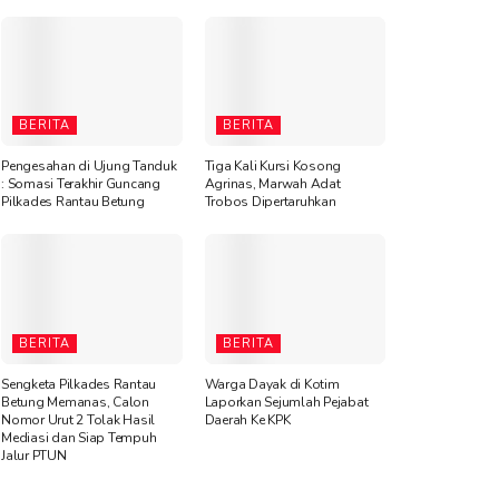
BERITA
BERITA
Pengesahan di Ujung Tanduk
Tiga Kali Kursi Kosong
: Somasi Terakhir Guncang
Agrinas, Marwah Adat
Pilkades Rantau Betung
Trobos Dipertaruhkan
BERITA
BERITA
Sengketa Pilkades Rantau
Warga Dayak di Kotim
Betung Memanas, Calon
Laporkan Sejumlah Pejabat
Nomor Urut 2 Tolak Hasil
Daerah Ke KPK
Mediasi dan Siap Tempuh
Jalur PTUN