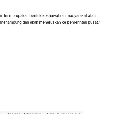
n. Ini merupakan bentuk kekhawatiran masyarakat atas
akan menampung dan akan meneruskan ke pemerintah pusat,”
.
Aspirasi Mahasiswa
Kota Palangka Raya