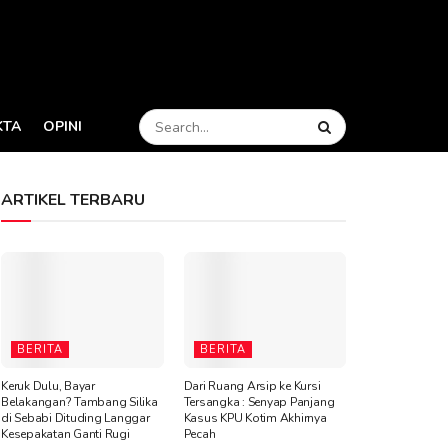
KTA
OPINI
ARTIKEL TERBARU
BERITA
BERITA
Keruk Dulu, Bayar
Dari Ruang Arsip ke Kursi
Belakangan? Tambang Silika
Tersangka : Senyap Panjang
di Sebabi Dituding Langgar
Kasus KPU Kotim Akhirnya
Kesepakatan Ganti Rugi
Pecah