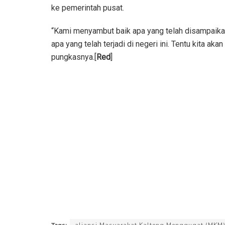
ke pemerintah pusat.
“Kami menyambut baik apa yang telah disampaika
apa yang telah terjadi di negeri ini. Tentu kita 
pungkasnya.[
Red
]
Tags:
aliansi Masyarakat Kalteng Menggugat (MKM)